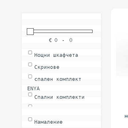
€
-
Minimum Price
Maximum Price
Нощни шкафчета
Скринове
спален комплект 
ENYA
Спални комплекти
СПАЛНЯ
н
Намаление