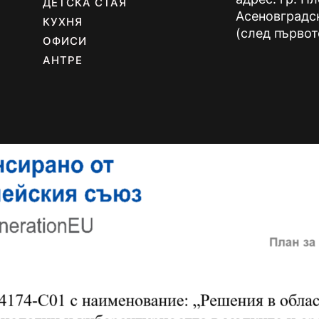
ДЕТСКА СТАЯ
Асеновградс
КУХНЯ
(след първот
ОФИСИ
АНТРЕ