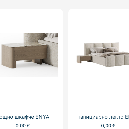
ощно шкафче ENYA
тапициарно легло 
0,00
€
0,00
€