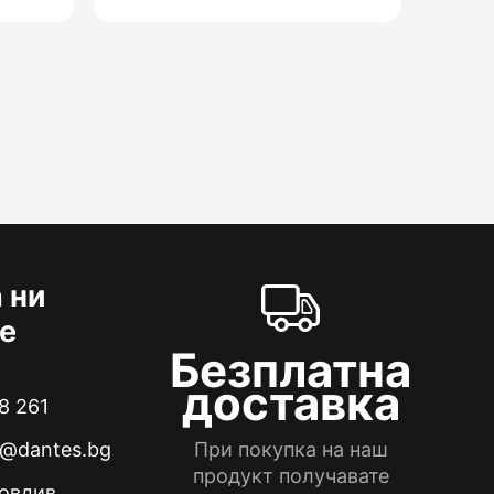
 ни
е
Безплатна
доставка
8 261
e@dantes.bg
При покупка на наш
продукт получавате
ловдив,