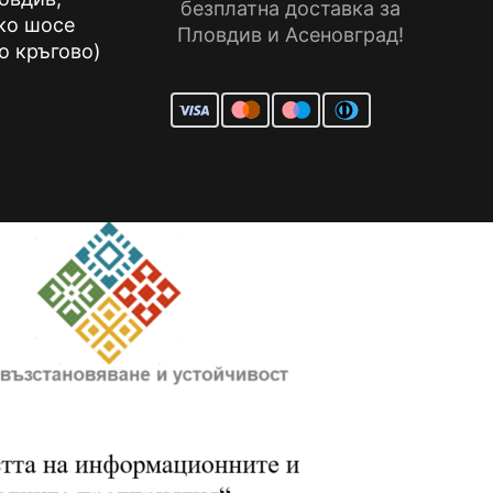
безплатна доставка за
ко шосе
Пловдив и Асеновград!
о кръгово)