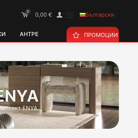
0
Български
0,00 €
СИ
АНТРЕ
ПРОМОЦИИ
ENYA
омплект ENYA