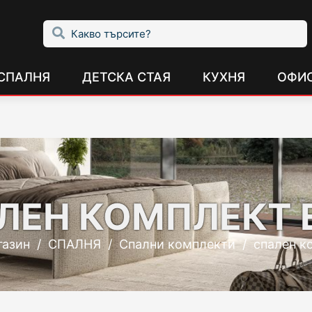
СПАЛНЯ
ДЕТСКА СТАЯ
КУХНЯ
ОФИ
ЛЕН КОМПЛЕКТ 
газин
/
СПАЛНЯ
/
Спални комплекти
/
спален к