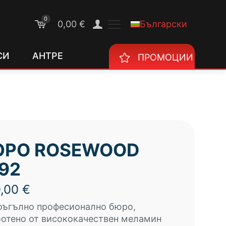
0
Български
0,00 €
СИ
АНТРЕ
ПРОМОЦИИ
ЮРО ROSEWOOD
92
0,00
€
оъгълно професионално бюро,
отено от висококачествен меламин