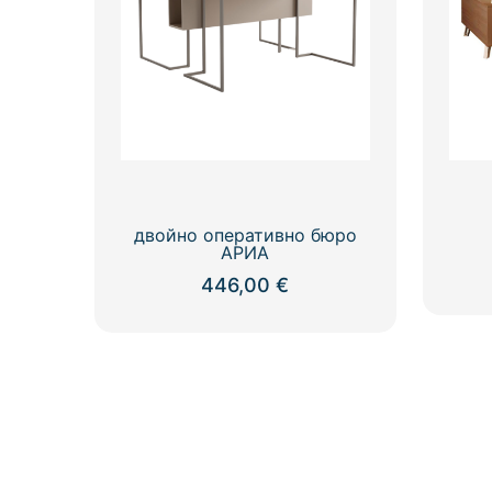
chosen
on
the
product
page
двойно оперативно бюро
АРИА
446,00
€