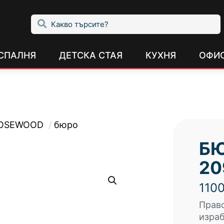
СПАЛНЯ
ДЕТСКА СТАЯ
КУХНЯ
ОФИ
ROSEWOOD
/
бюро
Б
20
110
Прав
израб