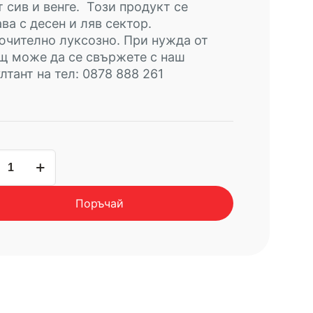
т сив и венге. Този продукт се
ва с десен и ляв сектор.
чително луксозно. При нужда от
щ може да се свържете с наш
лтант на тел: 0878 888 261
чество
Поръчай
EWOOD