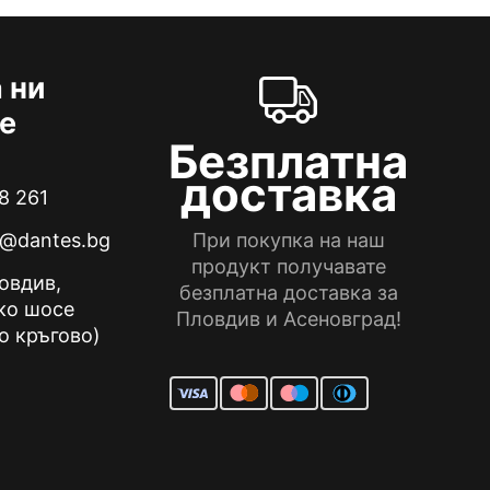
 ни
е
Безплатна
доставка
8 261
e@dantes.bg
При покупка на наш
продукт получавате
ловдив,
безплатна доставка за
ко шосе
Пловдив и Асеновград!
о кръгово)