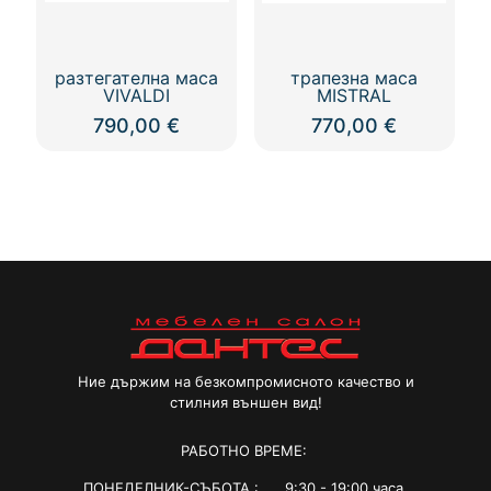
product
page
разтегателна маса
трапезна маса
VIVALDI
MISTRAL
790,00
€
770,00
€
Ние държим на безкомпромисното качество и
стилния външен вид!
РАБОТНО ВРЕМЕ:
ПОНЕДЕЛНИК-СЪБОТА : 9:30 - 19:00 часа