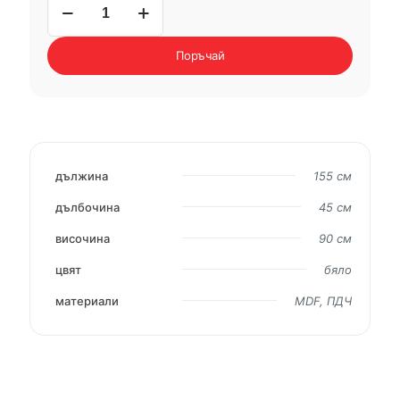
за
бюфет
INDENTO
Поръчай
01
дължина
155 см
дълбочина
45 см
височина
90 см
цвят
бяло
материали
MDF, ПДЧ