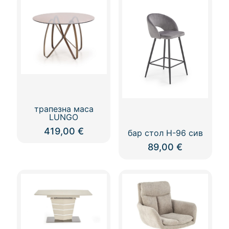
has
has
multiple
multiple
variants.
variants.
The
The
options
options
may
may
be
be
chosen
chosen
on
on
the
the
product
product
трапезна маса
page
page
LUNGO
419,00
€
бар стол Н-96 сив
89,00
€