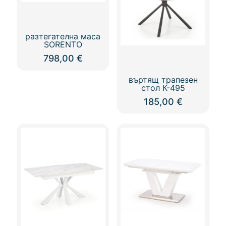
разтегателна маса
SORENTO
798,00
€
въртящ трапезен
стол К-495
185,00
€
This
product
has
multiple
variants.
The
options
may
be
chosen
on
the