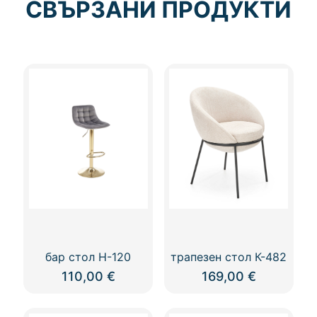
СВЪРЗАНИ ПРОДУКТИ
бар стол Н-120
трапезен стол К-482
110,00
€
169,00
€
This
This
product
product