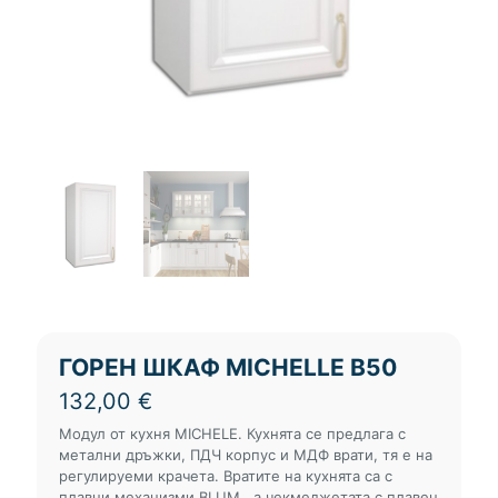
ГОРЕН ШКАФ MICHELLE В50
132,00
€
Модул от кухня MICHELE. Кухнята се предлага с
метални дръжки, ПДЧ корпус и МДФ врати, тя е на
регулируеми крачета. Вратите на кухнята са с
плавни механизми BLUM , а чекмеджетата с плавен