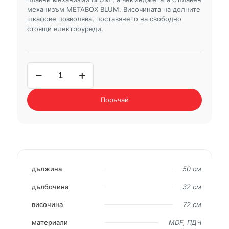
механизъм METABOX BLUM. Височината на долните
шкафове позволява, поставянето на свободно
стоящи електроуреди.
количество
за
горен
шкаф
Поръчай
MICHELLE
В50
дължина
50 см
дълбочина
32 см
височина
72 см
материали
MDF, ПДЧ