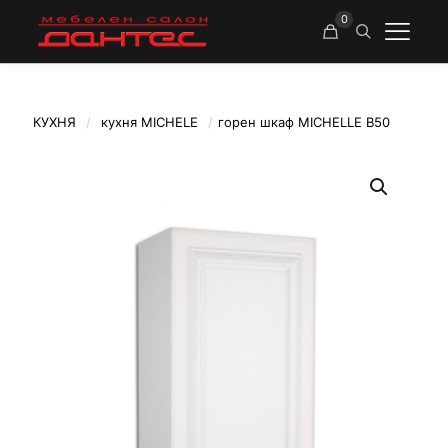
0
КУХНЯ
/
кухня MICHELE
/
горен шкаф MICHELLE В50