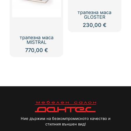
chosen
on
трапезна маса
the
GLOSTER
product
page
230,00
€
трапезна маса
MISTRAL
770,00
€
Ние държим на безкомпромисното качество и
стилния външен вид!