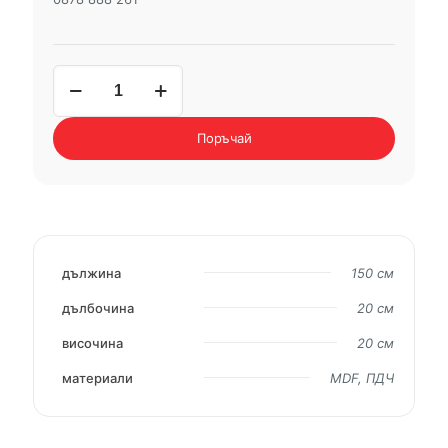
количество
за
етажерка
DANIELLE
Поръчай
60
дължина
150 см
дълбочина
20 см
височина
20 см
материали
MDF, ПДЧ