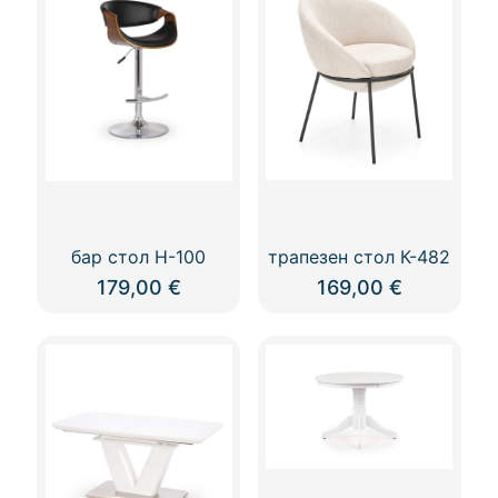
variants.
The
options
may
be
chosen
on
the
product
page
бар стол Н-100
трапезен стол К-482
179,00
€
169,00
€
This
product
has
multiple
variants.
The
options
may
be