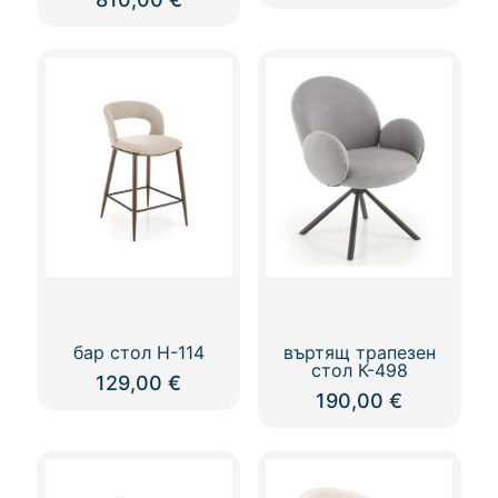
бар стол Н-114
въртящ трапезен
стол К-498
129,00
€
190,00
€
This
product
has
multiple