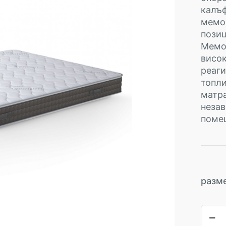
калъф
мемор
позиц
Мемор
висок
реаги
топли
матра
незав
поме
разм
коли
за