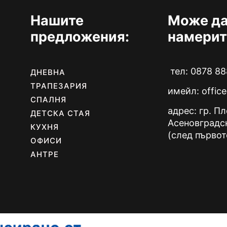
chosen
chosen
on
on
Нашите
Може да
the
the
предложения:
намерит
product
product
page
page
тел: 0878 88
ДНЕВНА
ТРАПЕЗАРИЯ
имейл:
offic
СПАЛНЯ
адрес: гр. П
ДЕТСКА СТАЯ
Асеновградс
КУХНЯ
(след първот
ОФИСИ
АНТРЕ