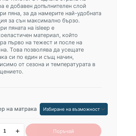
а е добавен допълнителен слой
и пяна, за да намерите най-удобната
ия за сън максимално бързо.
и пяната на isleep е
оеластичен материал, който
ра първо на тежест и после на
на. Това позволява да усещате
ка си по един и същ начин,
исимо от сезона и температурата в
щението.
ер на матрака
чество
Поръчай