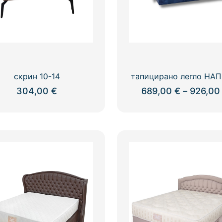
скрин 10-14
тапицирано легло НА
304,00
€
689,00
€
–
926,0
This
product
has
multiple
variants.
The
options
may
be
chosen