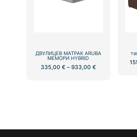
ДВУЛИЦЕВ МАТРАК ARUBA
та
МЕМОРИ HYBRID
15
Price
335,00
€
–
933,00
€
range:
This
335,00 €
product
through
has
933,00 €
multiple
variants.
The
options
may
be