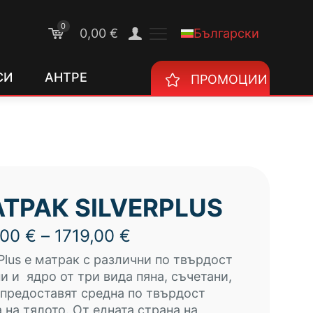
0
Български
0,00 €
СИ
АНТРЕ
ПРОМОЦИИ
ТРАК SILVERPLUS
Price
,00
€
–
1719,00
€
range:
rPlus е матрак с различни по твърдост
675,00 €
и и ядро от три вида пяна, съчетани,
through
 предоставят средна по твърдост
1719,00 €
 на тялото. От едната страна на