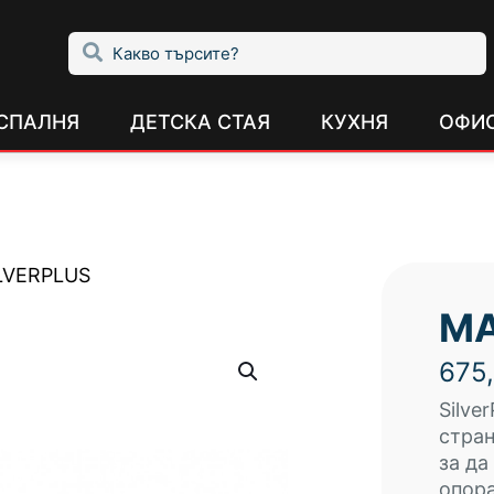
СПАЛНЯ
ДЕТСКА СТАЯ
КУХНЯ
ОФИ
LVERPLUS
МА
675
Silve
стран
за да
опора