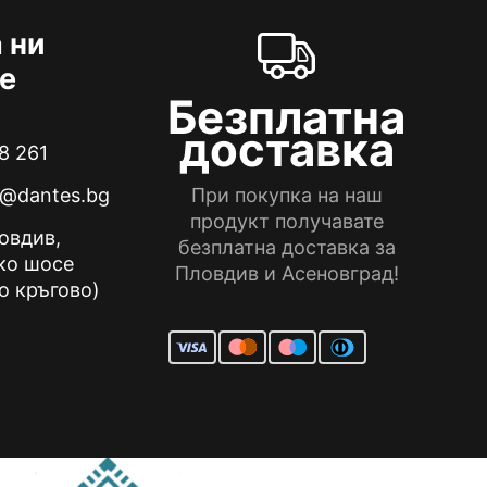
chosen
on
 ни
the
е
product
Безплатна
page
доставка
8 261
e@dantes.bg
При покупка на наш
продукт получавате
ловдив,
безплатна доставка за
ко шосе
Пловдив и Асеновград!
о кръгово)