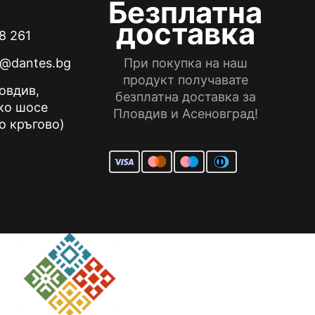
Безплатна
доставка
8 261
e@dantes.bg
При покупка на наш
продукт получавате
ловдив,
безплатна доставка за
ко шосе
Пловдив и Асеновград!
о кръгово)