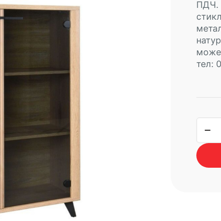
ПДЧ. 
стикл
метал
натур
може 
тел: 
коли
за
ниск
витр
MAL