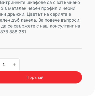
Витринните шкафове са с затъмнено
о в метален черен профил и черни
ни дръжки. Цветът на серията е
ален дъб канела. За повече въпроси,
да се свържете с наш консултант на
0878 888 261
чество
а
Поръчай
ина
AGA