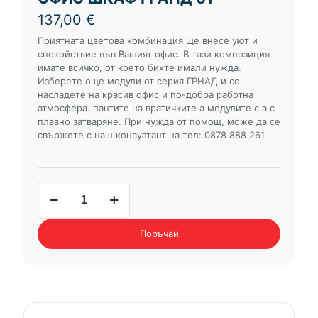
137,00
€
Приятната цветова комбинация ще внесе уют и
спокойствие във Вашият офис. В тази композиция
имате всичко, от което бихте имали нужда.
Изберете още модули от серия ГРНАД и се
насладете на красив офис и по-добра работна
атмосфера. пантите на вратичките а модулите с а с
плавно затваряне. При нужда от помощ, може да се
свържете с наш консултант на тел: 0878 888 261
количество
за
офис
шкаф
Поръчай
ГРАНД
61