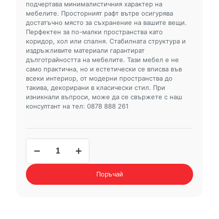
подчертава минималистичния характер на
мебелите. Просторният рафт вътре осигурява
достатъчно място за съхранение на вашите вещи.
Перфектен за по-малки пространства като
коридор, хол или спалня. Стабилната структура и
издръжливите материали гарантират
дълготрайността на мебелите. Тази мебел е не
само практична, но и естетически се вписва във
всеки интериор, от модерни пространства до
такива, декорирани в класически стил. При
изникнали въпроси, може да се свържете с наш
консултант на тел: 0878 888 261
количество
за
скрин
MALUMI
Поръчай
02