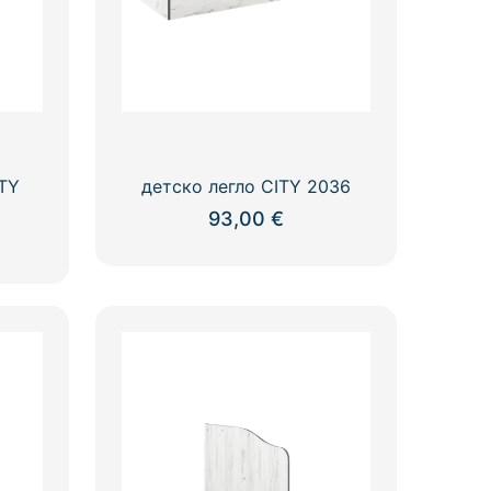
ITY
детско легло CITY 2036
93,00
€