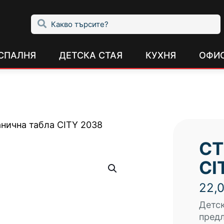
СПАЛНЯ
ДЕТСКА СТАЯ
КУХНЯ
ОФИ
анична табла CITY 2038
СТ
CI
22,
Детск
предл