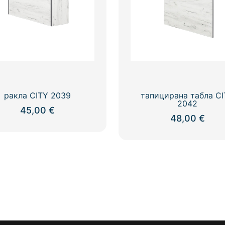
ракла CITY 2039
тапицирана табла C
2042
45,00
€
48,00
€