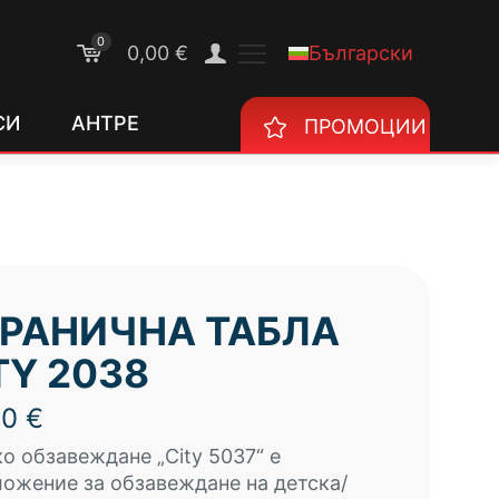
0
Български
0,00 €
СИ
АНТРЕ
ПРОМОЦИИ
РАНИЧНА ТАБЛА
TY 2038
00
€
о обзавеждане „City 5037“ е
ожение за обзавеждане на детска/