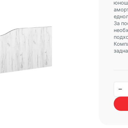
юноше
амор
еднол
За по
необх
подх
Компл
задна
коли
за
стра
табл
CITY
2038