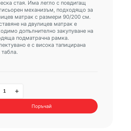
ска стая. Има легло с повдигащ
тисьорен механизъм, подходящо за
ицев матрак с размери 90/200 см.
ставяне на двулицев матрак е
одимо допълнително закупуване на
одяща подматрачна рамка.
ектувано е с висока тапицирана
 табла.
чество
нична
Поръчай
а