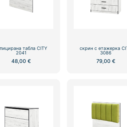
пицирана табла CITY
скрин с етажерка C
2041
3086
48,00
€
79,00
€