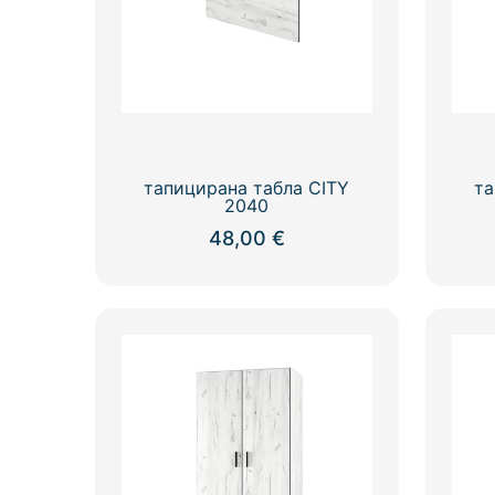
тапицирана табла CITY
та
2040
48,00
€