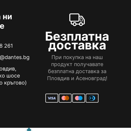
 ни
е
Безплатна
доставка
8 261
e@dantes.bg
При покупка на наш
продукт получавате
ловдив,
безплатна доставка за
ко шосе
Пловдив и Асеновград!
о кръгово)