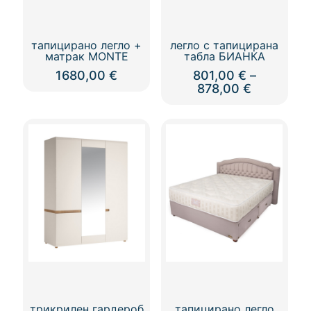
тапицирано легло +
легло с тапицирана
матрак MONTE
табла БИАНКА
1680,00
€
801,00
€
–
Price
878,00
€
range:
This
801,00 €
product
through
has
878,00 €
multiple
variants.
The
options
may
be
chosen
on
the
product
page
трикрилен гардероб
тапицирано легло