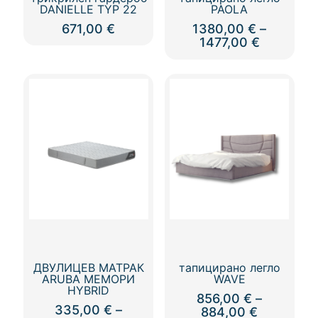
DANIELLE TYP 22
PAOLA
671,00
€
1380,00
€
–
Price
1477,00
€
range:
This
1380,00 
product
through
has
1477,00 
multiple
variants.
The
options
may
be
chosen
on
the
product
page
ДВУЛИЦЕВ МАТРАК
тапицирано легло
ARUBA МЕМОРИ
WAVE
HYBRID
856,00
€
–
335,00
€
–
Price
884,00
€