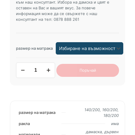
към наш консултант. Избора на дамска и цвят е
оставен на Вас и вашият вкус. За повече
информация може да се свържете с наш
консултант на тел: 0878 888 261
размер на матрака
количество
Поръчай
за
тапицирано
легло
EMMA
140/200, 160/200,
размер на матрака
180/200
ракла
има
дамаска, дървен
материали