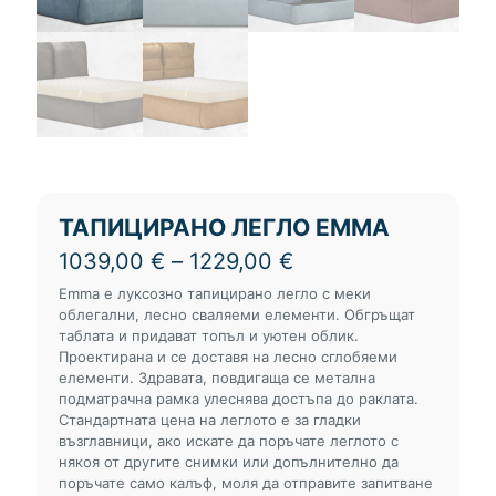
ТАПИЦИРАНО ЛЕГЛО EMMA
Price
1039,00
€
–
1229,00
€
range:
Emma е луксозно тапицирано легло с меки
1039,00 €
облегални, лесно сваляеми елементи. Обгръщат
through
таблата и придават топъл и уютен облик.
1229,00 €
Проектирана и се доставя на лесно сглобяеми
елементи. Здравата, повдигаща се метална
подматрачна рамка улеснява достъпа до раклата.
Стандартната цена на леглото е за гладки
възглавници, ако искате да поръчате леглото с
някоя от другите снимки или допълнително да
поръчате само калъф, моля да отправите запитване