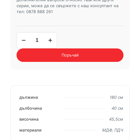
серии, може да се свържете с наш консултант на
тел: 0878 888 261
количество
за
ТВ
шкаф
Поръчай
BARCELONA
GREY
дължина
180 см
дълбочина
40 см
височина
45,5см
материали
МДФ, ПДЧ