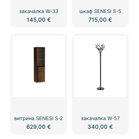
закачалка W-33
шкаф SENESI S-5
145,00
€
715,00
€
This
product
has
multiple
variants.
The
options
may
be
chosen
on
the
product
page
витрина SENESI S-2
закачалка W-57
629,00
€
340,00
€
This