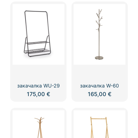
product
has
multiple
variants.
The
options
may
be
chosen
on
the
product
page
закачалка WU-29
закачалка W-60
175,00
€
165,00
€