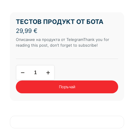
ТЕСТОВ ПРОДУКТ ОТ БОТА
29,99
€
Описание на продукта от TelegramThank you for
reading this post, don’t forget to subscribe!
количество
за
Тестов
продукт
Поръчай
от
бота