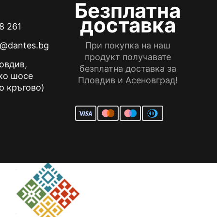
product
Безплатна
page
доставка
8 261
e@dantes.bg
При покупка на наш
продукт получавате
ловдив,
безплатна доставка за
ко шосе
Пловдив и Асеновград!
о кръгово)