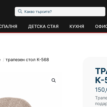
СПАЛНЯ
ДЕТСКА СТАЯ
КУХНЯ
ОФИ
е
/
трапезен стол К-568
ТР
К-
150
Трапе
подар