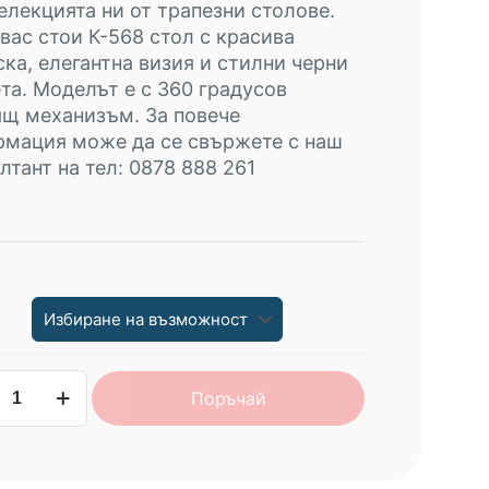
елекцията ни от трапезни столове.
вас стои К-568 стол с красива
ка, елегантна визия и стилни черни
та. Моделът е с 360 градусов
щ механизъм. За повече
рмация може да се свържете с наш
лтант на тел: 0878 888 261
чество
Поръчай
езен