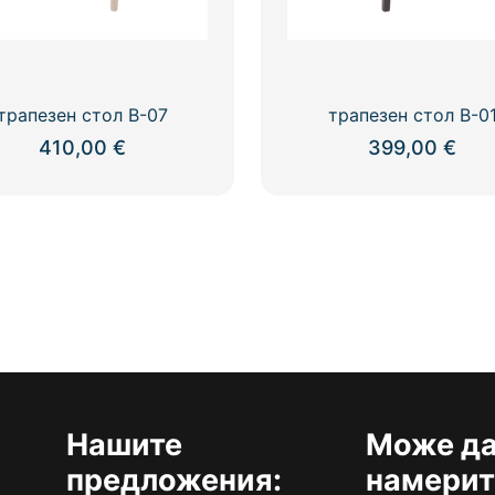
трапезен стол В-07
трапезен стол В-0
410,00
€
399,00
€
Нашите
Може да
предложения:
намерит