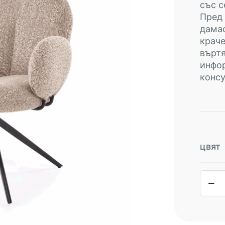
със с
Пред 
дамас
краче
въртя
инфо
консу
цвят
коли
за
трап
стол
К-568