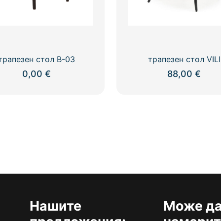
page
трапезен стол В-03
трапезен стол VILI
0,00
€
88,00
€
This
product
has
multiple
variants.
The
options
may
be
chosen
Нашите
Може да
on
the