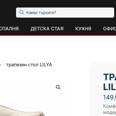
СПАЛНЯ
ДЕТСКА СТАЯ
КУХНЯ
ОФИ
е
/
трапезен стол LILYA
ТР
LI
149
Комфо
модер