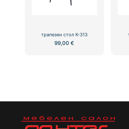
product
page
трапезен стол К-313
99,00
€