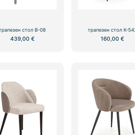
трапезен стол В-08
трапезен стол К-54
439,00
€
160,00
€
This
product
has
multiple
variants.
The
options
may
be
chosen
on
the
product