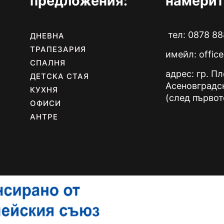
предложения:
намерит
product
page
тел: 0878 88
ДНЕВНА
ТРАПЕЗАРИЯ
имейл:
offic
СПАЛНЯ
адрес: гр. П
ДЕТСКА СТАЯ
Асеновградс
КУХНЯ
(след първот
ОФИСИ
АНТРЕ