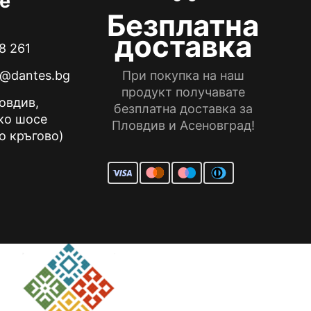
е
product
Безплатна
page
доставка
8 261
e@dantes.bg
При покупка на наш
продукт получавате
ловдив,
безплатна доставка за
ко шосе
Пловдив и Асеновград!
о кръгово)