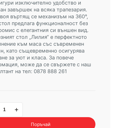
игури изключително удобство и
ан завършек на всяка трапезария.
воя въртящ се механизъм на 360°,
стол предлага функционалност без
омис с елегантния си външен вид.
зният стол „Лилия“ е перфектното
лнение към маса със съвременен
н, като същевременно осигурява
не за уют и класа. За повече
мация, може да се свържете с наш
лтант на тел: 0878 888 261
чество
езен
Поръчай