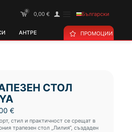
0
Български
0,00 €
СИ
АНТРЕ
ПРОМОЦИИ
АПЕЗЕН СТОЛ
LYA
,00
€
рт, стил и практичност се срещат в
ния трапезен стол „Лилия“, създаден