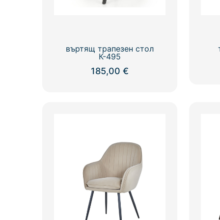
въртящ трапезен стол
К-495
185,00
€
This
product
has
multiple
variants.
The
options
may
be
chosen
on
the