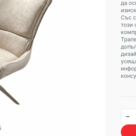
да ос
изиск
Със с
този 
компр
Трапе
допъ
дизай
усеща
инфор
консу
коли
за
трап
стол