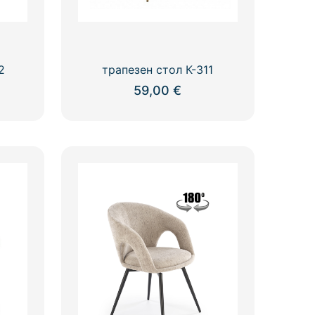
2
трапезен стол К-311
59,00
€