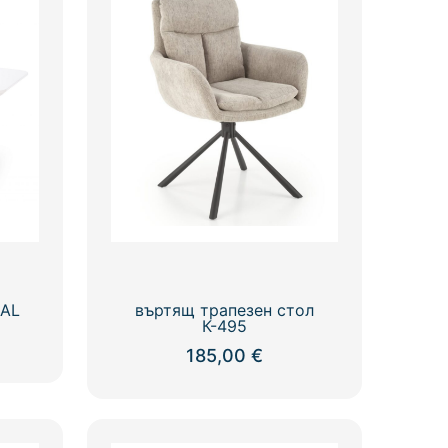
RAL
въртящ трапезен стол
К-495
185,00
€
This
product
has