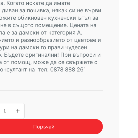
а. Когато искате да имате
 диван за почивка, някак си не върви
ожите обикновен кухненски ъгъл за
не в същото помещение. Цената на
а е за дамски от категория А.
ието и разнообразието от цветове и
ури на дамски го прави чудесен
. Бъдете оригинални! При въпроси и
 от помощ, може да се свържете с
онсултант на тел: 0878 888 261
чество
езен
Поръчай
н