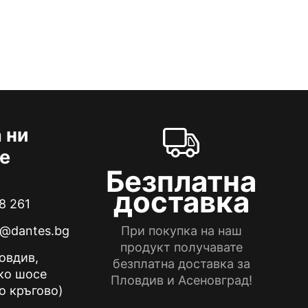
 ни
е
Безплатна
доставка
8 261
e@dantes.bg
При покупка на наш
продукт получавате
ловдив,
безплатна доставка за
ко шосе
Пловдив и Асеновград!
о кръгово)