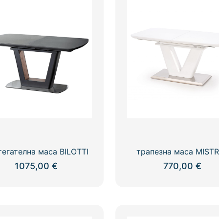
тегателна маса BILOTTI
трапезна маса MIST
1075,00
€
770,00
€