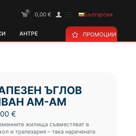
0
Български
0,00 €
СИ
АНТРЕ
ПРОМОЦИИ
АПЕЗЕН ЪГЛОВ
ВАН АМ-АМ
,00
€
еменните жилища съвместяват в
хол и трапезария – така наречената