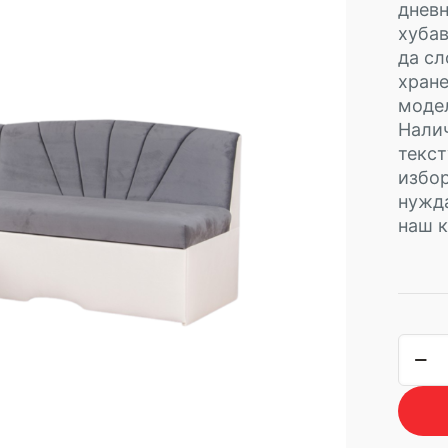
дневн
хубав
да сл
хране
модел
Налич
текст
избор
нужда
наш к
коли
за
Трап
ъглов
дива