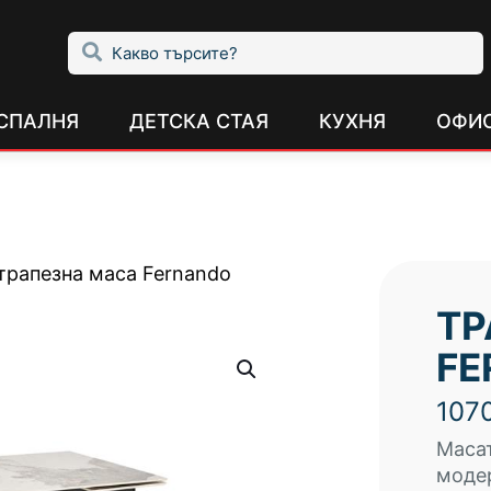
СПАЛНЯ
ДЕТСКА СТАЯ
КУХНЯ
ОФИ
трапезна маса Fernando
ТР
FE
107
Масат
модер