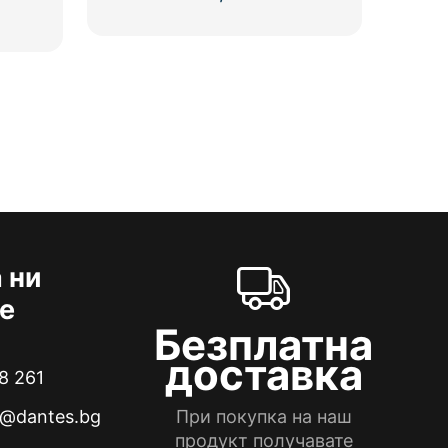
 ни
е
Безплатна
доставка
8 261
e@dantes.bg
При покупка на наш
продукт получавате