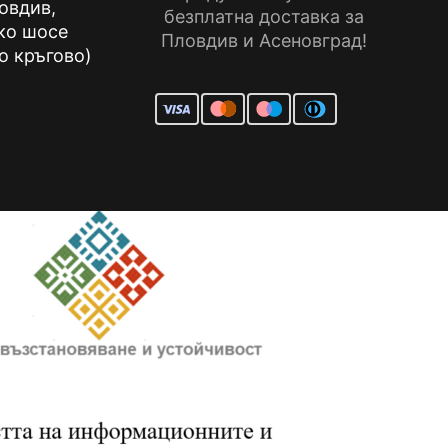
ловдив,
безплатна доставка за
ко шосе
Пловдив и Асеновград!
о кръгово)