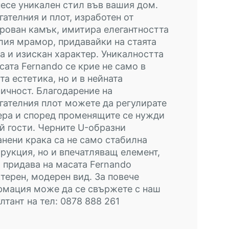
есе уникален стил във вашия дом.
гателния и плот, изработен от
рован камък, имитира елегантността
лия мрамор, придавайки на стаята
а и изискан характер. Уникалността
сата Fernando се крие не само в
та естетика, но и в нейната
ичност. Благодарение на
гателния плот можете да регулирате
ера и според променящите се нужди
й гости. Черните U-образни
нени крака са не само стабилна
рукция, но и впечатляващ елемент,
 придава на масата Fernando
терен, модерен вид. За повече
рмация може да се свържете с наш
лтант на тел: 0878 888 261