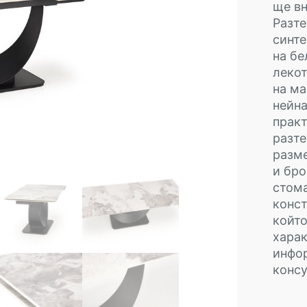
ще вн
Разте
синте
на бе
лекот
на ма
нейна
практ
разте
разм
и бро
стома
конст
който
харак
инфо
консу