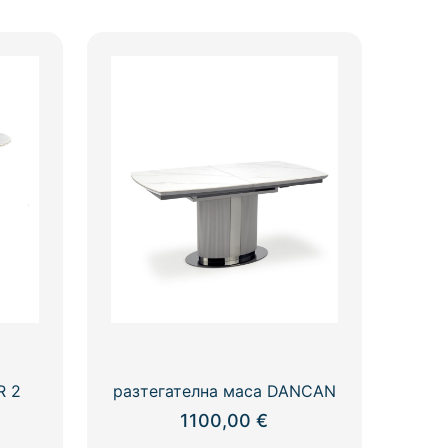
R 2
разтегателна маса DANCAN
1100,00
€