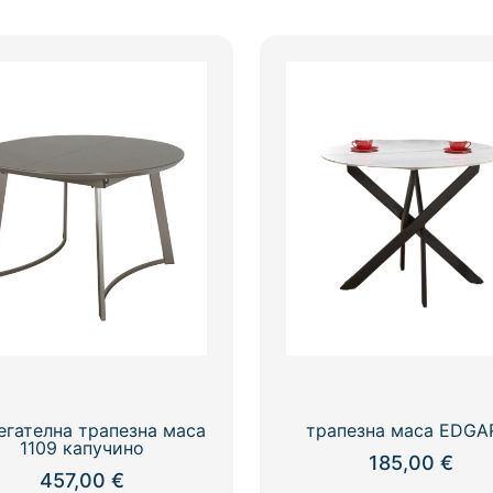
егателна трапезна маса
трапезна маса EDGA
1109 капучино
185,00
€
457,00
€