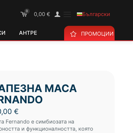
0
Български
0,00 €
СИ
АНТРЕ
ПРОМОЦИИ
АПЕЗНА МАСА
RNANDO
0,00
€
а Fernando е симбиозата на
ността и функционалността, която