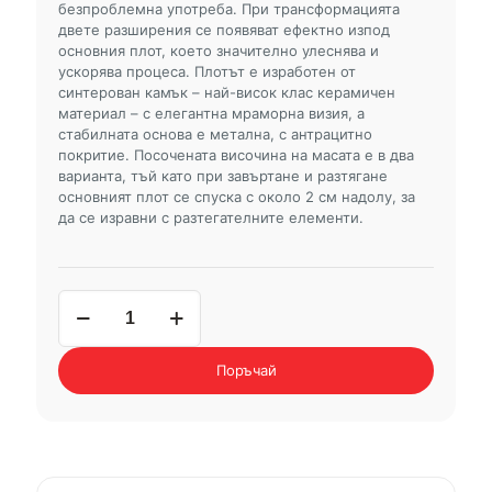
безпроблемна употреба. При трансформацията
двете разширения се появяват ефектно изпод
основния плот, което значително улеснява и
ускорява процеса. Плотът е изработен от
синтерован камък – най-висок клас керамичен
материал – с елегантна мраморна визия, а
стабилната основа е метална, с антрацитно
покритие. Посочената височина на масата е в два
варианта, тъй като при завъртане и разтягане
основният плот се спуска с около 2 см надолу, за
да се изравни с разтегателните елементи.
количество
за
трапезна
маса
Поръчай
JULIANA