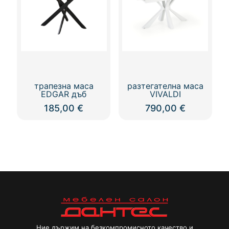
трапезна маса
разтегателна маса
EDGAR дъб
VIVALDI
185,00
€
790,00
€
Ние държим на безкомпромисното качество и