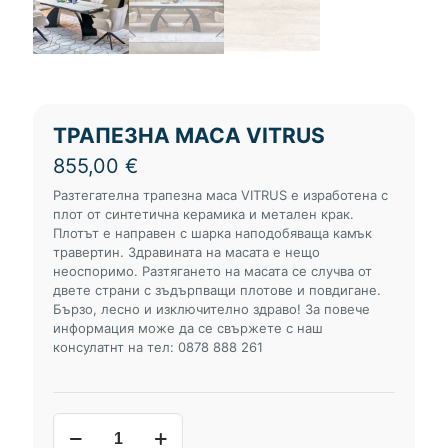
ТРАПЕЗНА МАСА VITRUS
855,00
€
Разтегателна трапезна маса VITRUS е изработена с
плот от синтетична керамика и метален крак.
Плотът е направен с шарка наподобяваща камък
травертин. Здравината на масата е нещо
неоспоримо. Разтягането на масата се случва от
двете страни с зъдърпващи плотове и повдигане.
Бързо, лесно и изключително здраво! За повече
информация може да се свържете с наш
консулатнт на тел: 0878 888 261
количество
за