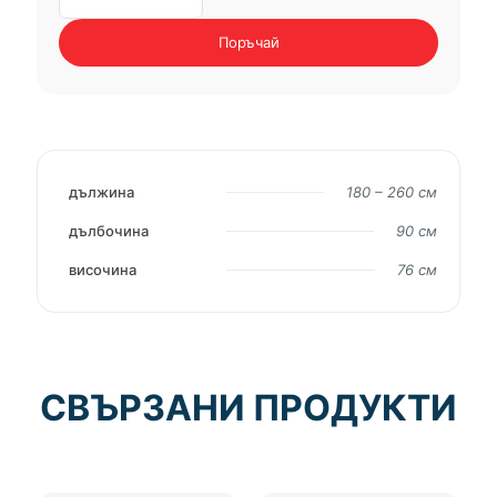
трапезна
маса
Поръчай
VITRUS
дължина
180 – 260 см
дълбочина
90 см
височина
76 см
СВЪРЗАНИ ПРОДУКТИ