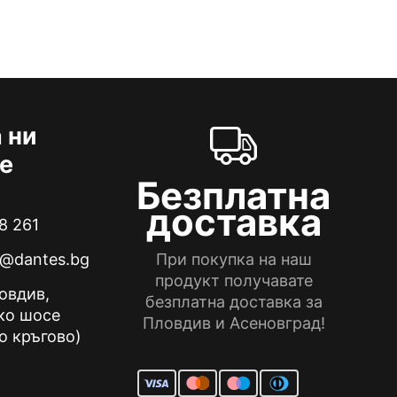
 ни
е
Безплатна
доставка
8 261
e@dantes.bg
При покупка на наш
продукт получавате
ловдив,
безплатна доставка за
ко шосе
Пловдив и Асеновград!
о кръгово)