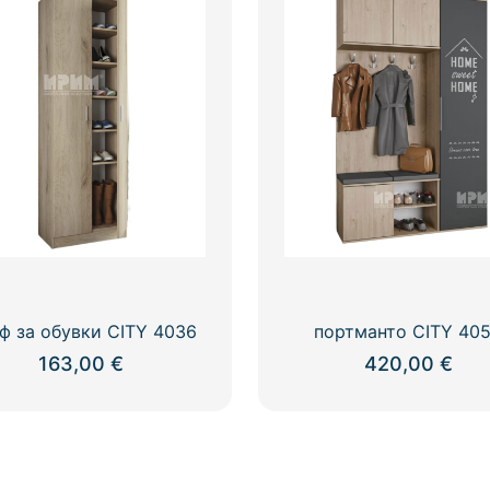
ф за обувки CITY 4036
портманто CITY 40
163,00
€
420,00
€