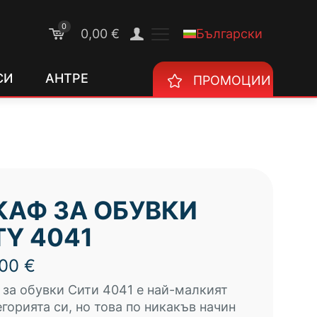
0
Български
0,00 €
СИ
АНТРЕ
ПРОМОЦИИ
АФ ЗА ОБУВКИ
TY 4041
,00
€
за обувки Сити 4041 е най-малкият
егорията си, но това по никакъв начин