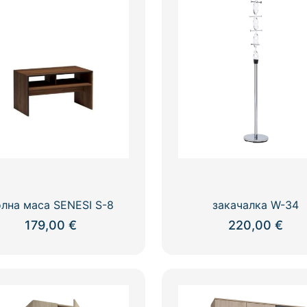
олна маса SENESI S-8
закачалка W-34
179,00
€
220,00
€