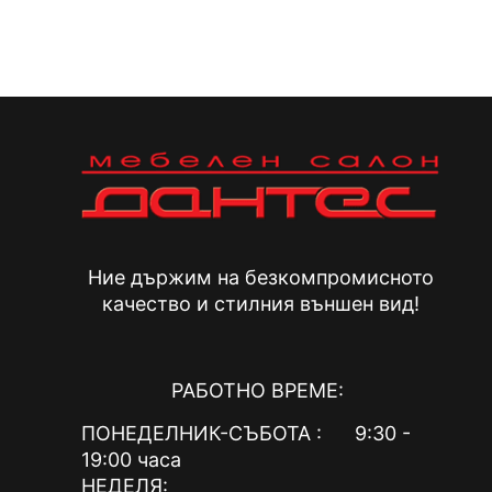
variants.
The
options
may
be
chosen
on
the
product
page
Ние държим на безкомпромисното
качество и стилния външен вид!
РАБОТНО ВРЕМЕ:
ПОНЕДЕЛНИК-СЪБОТА : 9:30 -
19:00 часа
НЕДЕЛЯ: