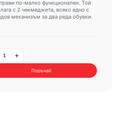
 прави по-малко функционален. Той
лага с 2 чекмеджета, всяко едно с
дов механизъм за два реда обувки.
чество
Поръчай
ки