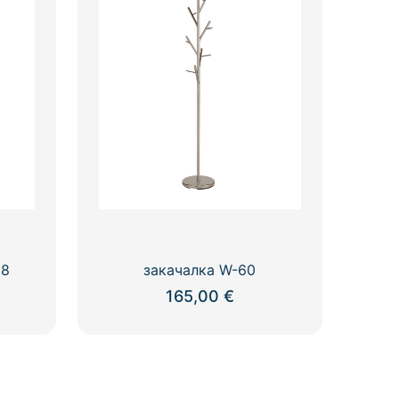
58
закачалка W-60
165,00
€