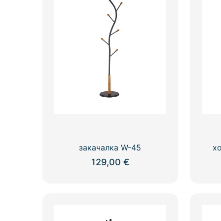
закачалка W-45
х
129,00
€