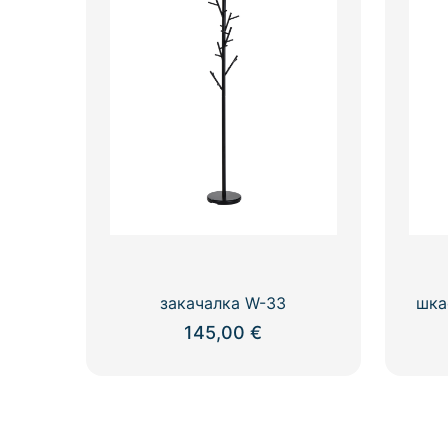
закачалка W-33
шка
145,00
€
This
product
has
multiple