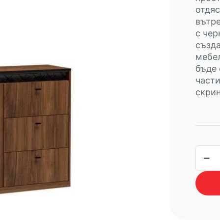
отдяс
вътр
с чер
създа
мебе
бъде 
части
скрин
коли
за
шкаф
SENE
S-
5