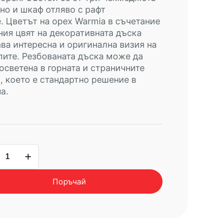
но и шкаф отляво с рафт
е.
Цветът на орех Warmia в съчетание
ния цвят на декоративната дъска
ва интересна и оригинална визия на
лите.
Резбованата дъска може да
осветена в горната и страничните
, което е стандартно решение в
а.
чество
Поръчай
SI