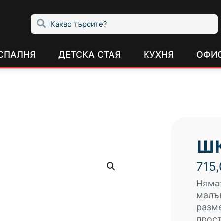
СПАЛНЯ
ДЕТСКА СТАЯ
КУХНЯ
ОФИ
ШК
715
Нямат
малък
разм
прос