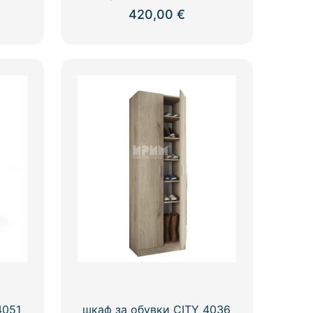
420,00
€
4051
шкаф за обувки CITY 4036