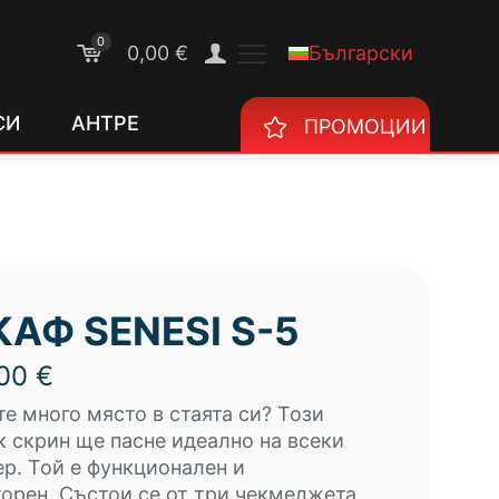
0
Български
0,00 €
СИ
АНТРЕ
ПРОМОЦИИ
АФ SENESI S-5
,00
€
е много място в стаята си?
Този
 скрин ще пасне идеално на всеки
ер.
Той е функционален и
торен.
Състои се от три чекмеджета