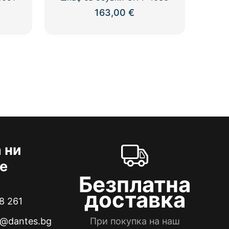
163,00
€
 ни
е
Безплатна
доставка
8 261
e@dantes.bg
При покупка на наш