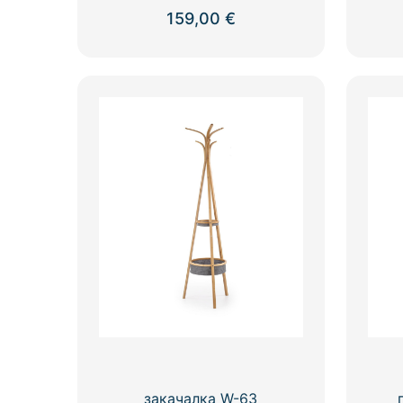
159,00
€
закачалка W-63