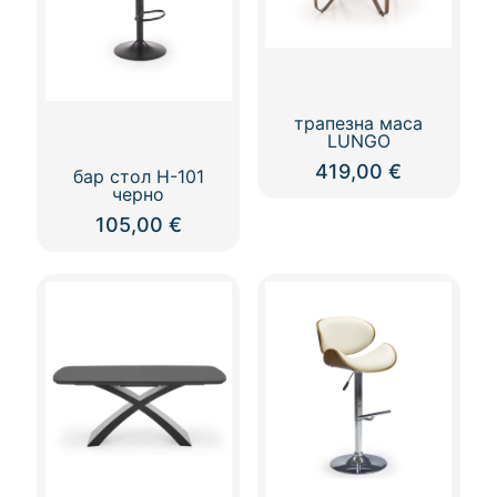
be
chosen
on
the
product
трапезна маса
page
LUNGO
419,00
€
бар стол Н-101
черно
105,00
€