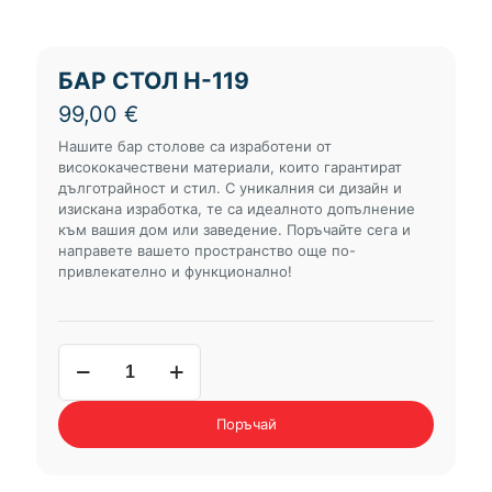
БАР СТОЛ Н-119
99,00
€
Нашите бар столове са изработени от
висококачествени материали, които гарантират
дълготрайност и стил. С уникалния си дизайн и
изискана изработка, те са идеалното допълнение
към вашия дом или заведение. Поръчайте сега и
направете вашето пространство още по-
привлекателно и функционално!
количество
за
бар
стол
Поръчай
Н-119