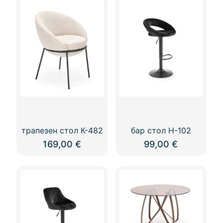
трапезен стол К-482
бар стол Н-102
169,00
€
99,00
€
This
product
has
multiple
variants.
The
options
may