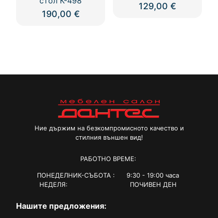
стол К-498
129,00
€
190,00
€
This
product
has
multiple
variants.
The
options
may
be
chosen
on
the
Ние държим на безкомпромисното качество и
product
стилния външен вид!
page
РАБОТНО ВРЕМЕ:
ПОНЕДЕЛНИК-СЪБОТА : 9:30 - 19:00 часа
НЕДЕЛЯ: ПОЧИВЕН ДЕН
Нашите предложения: