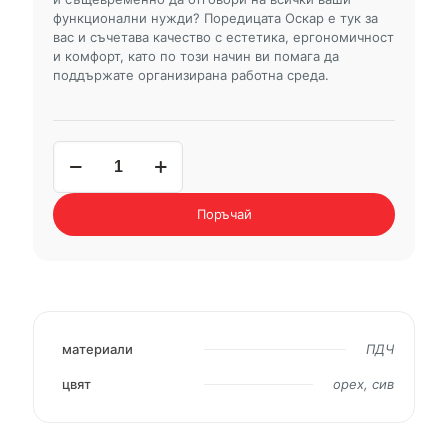
функционални нужди? Поредицата Оскар е тук за
вас и съчетава качество с естетика, ергономичност
и комфорт, като по този начин ви помага да
поддържате организирана работна среда.
количество
за
библиотека
OSCAR
Поръчай
материали
ПДЧ
цвят
орех, сив