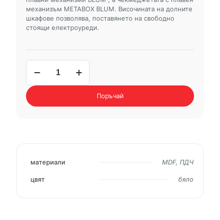
механизъм METABOX BLUM. Височината на долните
шкафове позволява, поставянето на свободно
стоящи електроуреди.
количество
за
бленда
30/72
Поръчай
MICHELLE
материали
MDF, ПДЧ
цвят
бяло