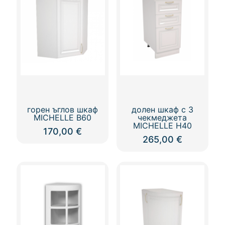
горен ъглов шкаф
долен шкаф с 3
MICHELLE В60
чекмеджета
MICHELLE Н40
170,00
€
265,00
€