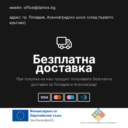
имейл:
office@dantes.bg
адрес: гр. Пловдив, Асеновградско шосе (след първото
кръгово)
Безплатна
доставка
При покупка на наш продукт получавате безплатна
доставка за Пловдив и Асеновград!