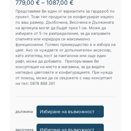
Price
779,00
€
–
1087,00
€
range:
Представяме Ви един от вариантите за гардероб по
779,00 €
проект. Този тип продукти се конфигурират изцяло
through
по ваш размер. Дълбочина, Височина и Дължината
1087,00 €
на артикула могат да бъдат през 1 см. Може да
избирате от 5-те разпределения, за да направите
спалнята или коридора си максимално
функционални. Голямо преимущество е и избора на
цвят. Ако се нуждаете от допълнителен аксесоар,
като изтеглящ лост за панталони или още един
рафт, може да добавите. Препоръчваме Ви
консултация на място в магазина, за да видите
нагледно цветовете и конфигурациите. При нужда
от помощ, може да се свържете с наш консултант
на тел: 0878 888 261
дължина
височина