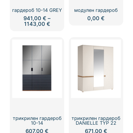
гардероб 10-14 GREY
модулен гардероб
941,00
€
–
0,00
€
Price
1143,00
€
range:
This
941,00 €
product
through
has
1143,00 €
multiple
variants.
The
options
may
be
chosen
on
the
product
page
трикрилен гардероб
трикрилен гардероб
10-14
DANIELLE TYP 22
607,00
€
671,00
€