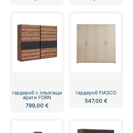
гардероб с плъзгащи
гардероб FIASCO
врати FORN
547,00
€
799,00
€
This
product
has
multiple