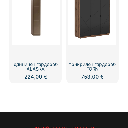
variants.
The
options
may
be
chosen
on
the
product
page
единичен гардероб
трикрилен гардероб
ALASKA
FORN
224,00
€
753,00
€
This
product
has
multiple
variants.
The
options
may
be