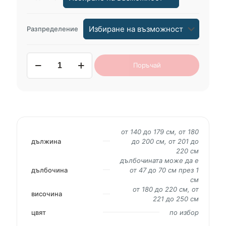
Разпределение
количество
Поръчай
за
гардероб
по
проект
CHANCE
от 140 до 179 см, от 180
дължина
до 200 см, от 201 до
220 см
дълбочината може да е
дълбочина
от 47 до 70 см през 1
см
от 180 до 220 см, от
височина
221 до 250 см
цвят
по избор