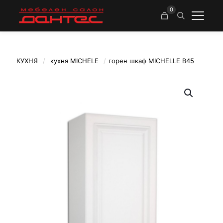
0
КУХНЯ
/
кухня MICHELE
/
горен шкаф MICHELLE В45