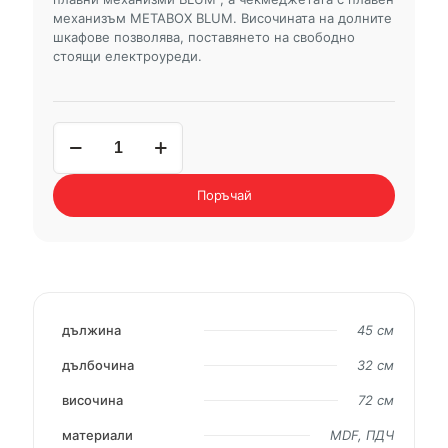
механизъм METABOX BLUM. Височината на долните
шкафове позволява, поставянето на свободно
стоящи електроуреди.
количество
за
горен
шкаф
Поръчай
MICHELLE
В45
дължина
45 см
дълбочина
32 см
височина
72 см
материали
MDF, ПДЧ