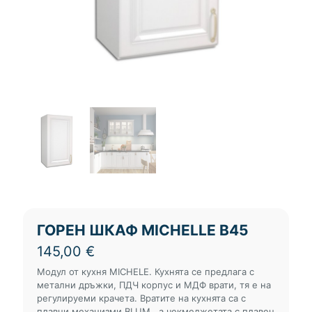
ГОРЕН ШКАФ MICHELLE В45
145,00
€
Модул от кухня MICHELE. Кухнята се предлага с
метални дръжки, ПДЧ корпус и МДФ врати, тя е на
регулируеми крачета. Вратите на кухнята са с
плавни механизми BLUM , а чекмеджетата с плавен