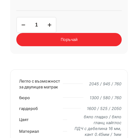
количество
за
детски
комплект
Поръчай
CITY
5026
Легло с възможност
2045 / 945 / 760
за двулицев матрак
бюро
1300 / 580 / 760
гардероб
1600 / 525 / 2050
бяло гладко / бяло
Цвят
гланц хайглос
ПДЧ с дебелина 16 мм,
Материал
кант 0.45мм / 1мм