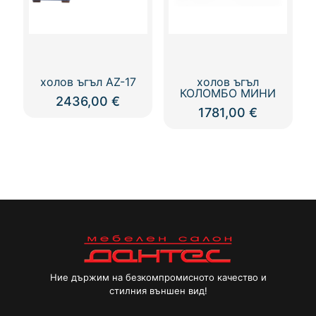
холов ъгъл AZ-17
холов ъгъл
КОЛОМБО МИНИ
2436,00
€
1781,00
€
Ние държим на безкомпромисното качество и
стилния външен вид!