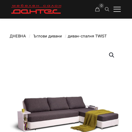
0
ДНЕВНА
/
Ъглови дивани
/
диван-спалня TWIST