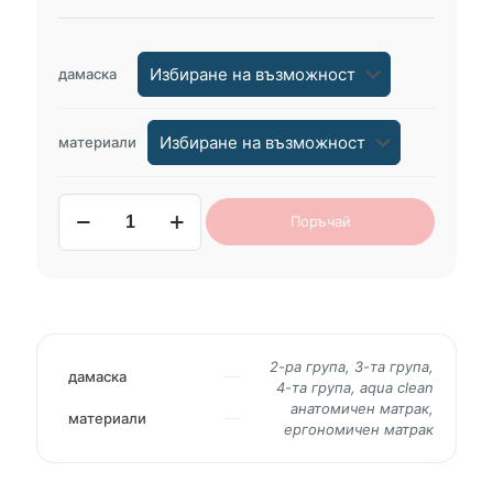
дамаска
материали
количество
Поръчай
за
диван-
спалня
TWIST
2-ра група, 3-та група,
дамаска
4-та група, aqua clean
анатомичен матрак,
материали
ергономичен матрак