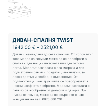
ДИВАН-СПАЛНЯ TWIST
Price
1942,00
€
–
2521,00
€
range:
Диван с невиждани до сега функции. От холов ъгъл
1942,00 €
този модел са секунди може да се преобрази в
through
спалня с две нощни шкафчета или две ъглови
2521,00 €
легла. Моделът разполага с два матрака и две
подматрачни рамки с повдигащ механизъм, за
лесен достъп и свободно съхранение. От
подлакътници, конструкциите се преобразуват в
нощни шкафчета и обратно. Моделът разполага с
голямо разнообразие от дамаски и декори. При
нужда от помощ, може да се свържете с наш
консултант на тел: 0878 888 261