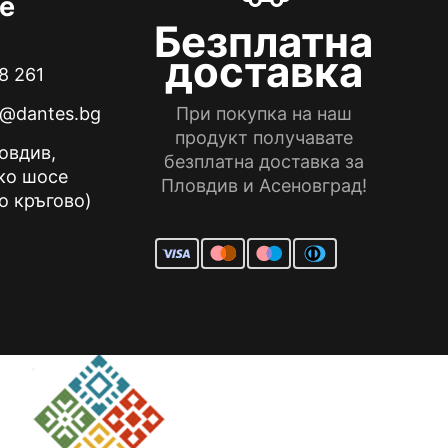
е
Безплатна
доставка
8 261
e@dantes.bg
При покупка на наш
продукт получавате
ловдив,
безплатна доставка за
ко шосе
Пловдив и Асеновград!
о кръгово)