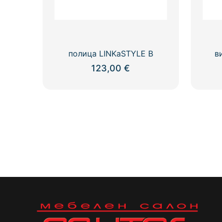
полица LINKaSTYLE B
в
123,00
€