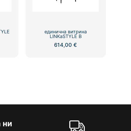
TYLE
единична витрина
LINKaSTYLE B
614,00
€
 ни