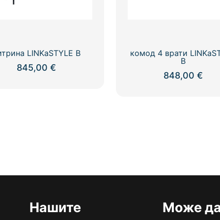
итрина LINKaSTYLE B
комод 4 врати LINKaS
B
845,00
€
848,00
€
Нашите
Може да