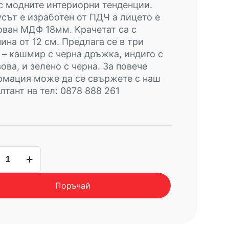
с модните интериорни тенденции.
сът е изработен от ПДЧ а лицето е
ван МДФ 18мм. Крачетат са с
ина от 12 см. Предлага се в три
 – кашмир с черна дръжка, индиго с
ова, и зелено с черна. За повече
рмация може да се свържете с наш
лтант на тел: 0878 888 261
чество
д
Поръчай
aSTYLE