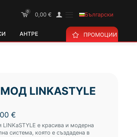
0
Български
0,00 €
СИ
АНТРЕ
ПРОМОЦИИ
МОД LINKASTYLE
,00
€
 LINKaSTYLE е красива и модерна
на система, която е създадена в