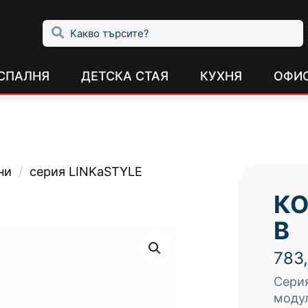
СПАЛНЯ
ДЕТСКА СТАЯ
КУХНЯ
ОФИ
ни
/
серия LINKaSTYLE
КО
B
783
Серия
модул