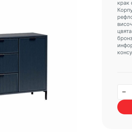
крак 
Корпу
рефло
височ
цвята
бронз
инфо
консу
коли
за
комо
LINK
B