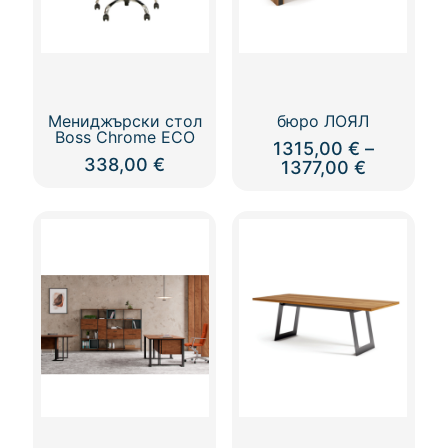
Мениджърски стол
бюро ЛОЯЛ
Boss Chrome ECO
1315,00
€
–
338,00
€
Price
1377,00
€
range:
This
1315,00 
product
through
has
1377,00 
multiple
variants.
The
options
may
be
chosen
on
the
product
page