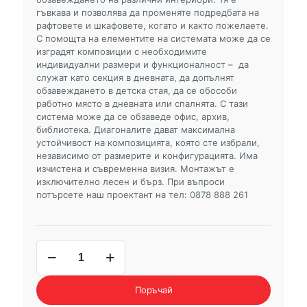
гъвкава и позволява да променяте подредбата на
рафтовете и шкафовете, когато и както пожелаете.
С помощта на елементите на системата може да се
изградят композиции с необходимите
индивидуални размери и функционалност – да
служат като секция в дневната, да допълнят
обзавеждането в детска стая, да се обособи
работно място в дневната или спалнята. С тази
система може да се обзаведе офис, архив,
библиотека. Диагоналите дават максимална
устойчивост на композицията, която сте избрали,
независимо от размерите и конфигурацията. Има
изчистена и съвременна визия. Монтажът е
изключително лесен и бърз. При въпроси
потърсете наш проектант на тел: 0878 888 261
количество
за
композиция
29
Поръчай
АРИА