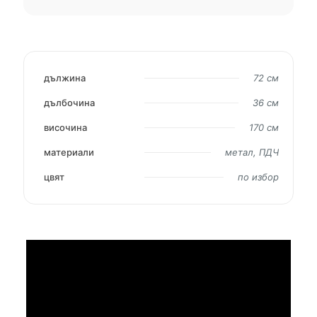
дължина
72 см
дълбочина
36 см
височина
170 см
материали
метал, ПДЧ
цвят
по избор