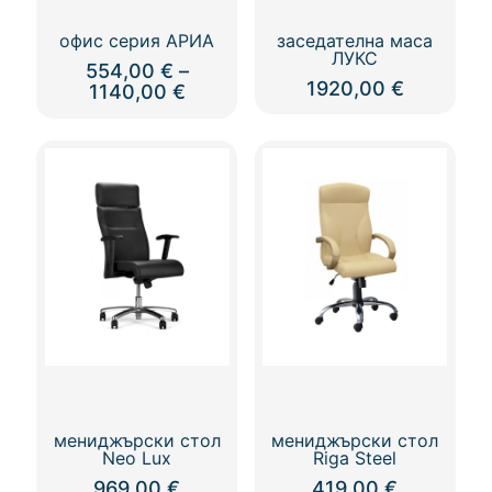
офис серия АРИА
заседателна маса
ЛУКС
554,00
€
–
1920,00
€
Price
1140,00
€
range:
554,00 €
through
1140,00 €
мениджърски стол
мениджърски стол
Neo Lux
Riga Steel
969,00
€
419,00
€