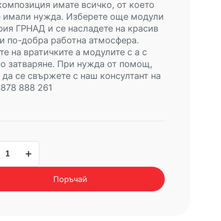
композиция имате всичко, от което
е имали нужда. Изберете още модули
рия ГРНАД и се насладете на красив
и по-добра работна атмосфера.
те на вратичките а модулите с а с
о затваряне. При нужда от помощ,
да се свържете с наш консултант на
0878 888 261
чество
ейнер
Поръчай
Д