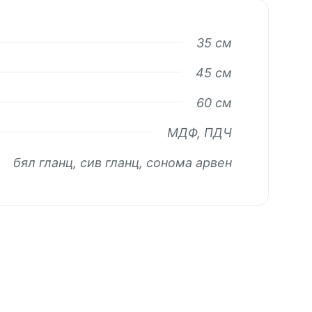
35 см
45 см
60 см
МДФ, ПДЧ
бял гланц, сив гланц, сонома арвен