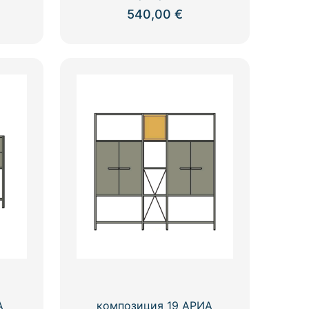
540,00
€
А
композиция 19 АРИА