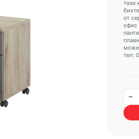
тази 
бихт
от се
офис 
панти
плавн
може 
тел: 
коли
за
конт
ГРАН
49