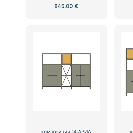
845,00
€
композиция 14 АРИА
к