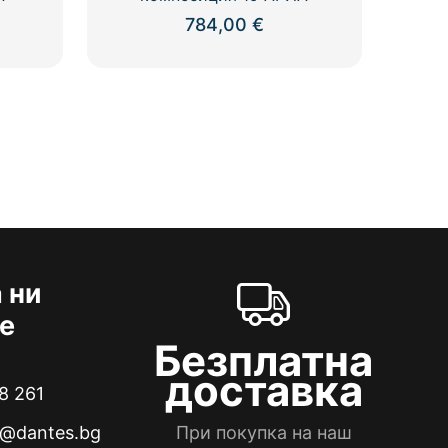
784,00
€
 ни
е
Безплатна
доставка
8 261
e@dantes.bg
При покупка на наш