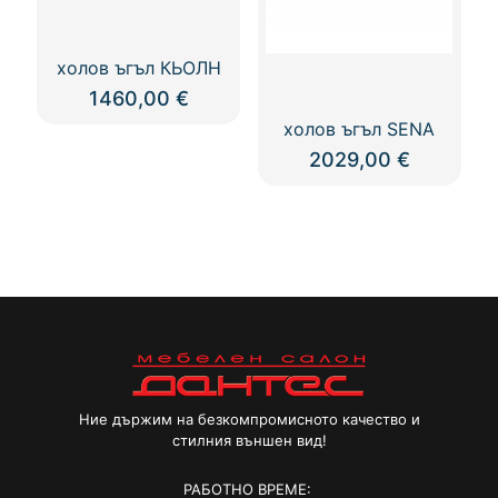
холов ъгъл КЬОЛН
1460,00
€
холов ъгъл SENA
2029,00
€
Ние държим на безкомпромисното качество и
стилния външен вид!
РАБОТНО ВРЕМЕ: