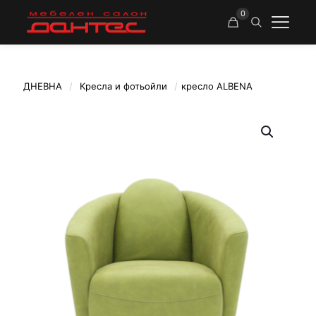
0
ДНЕВНА
/
Кресла и фотьойли
/
кресло ALBENA