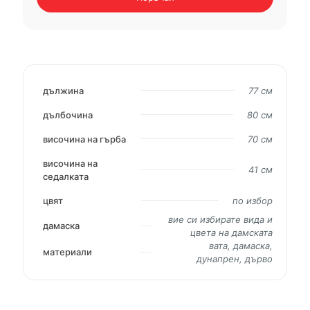
дължина
77 см
дълбочина
80 см
височина на гърба
70 см
височина на
41 см
седалката
цвят
по избор
вие си избирате вида и
дамаска
цвета на дамската
вата, дамаска,
материали
дунапрен, дърво