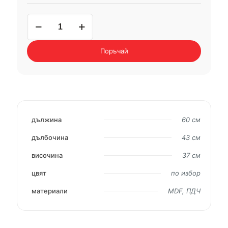
количество
за
нощно
шкафче
Поръчай
ОВАЛ
дължина
60 см
дълбочина
43 см
височина
37 см
цвят
по избор
материали
MDF, ПДЧ