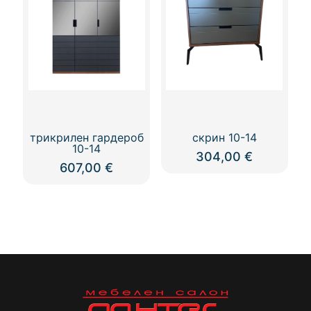
The
options
may
be
chosen
on
the
product
page
трикрилен гардероб
скрин 10-14
10-14
304,00
€
607,00
€