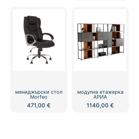
This
1315,00 
product
through
has
1377,00 
multiple
variants.
The
options
may
be
chosen
on
the
product
page
мениджърски стол
модулна етажерка
Morfeo
АРИА
471,00
€
1140,00
€