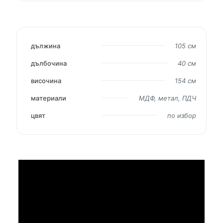
дължина
105 см
дълбочина
40 см
височина
154 см
материали
МДФ, метал, ПДЧ
цвят
по избор