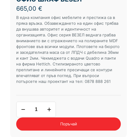
665,00
€
В една компания офис мебелите и престижа са в
пряка връзка. Обзавеждането на един офис трябва
да внушава авторитет и идентичност на
организацията. Офис серия ВЕЗЕЛ веднага грабва
вниманието ви с отражението на полираните MDF
фронтове във всички модули. Плотовете на бюрото
и заседателната маса са от ЛПДЧ с дебелина 36мм
и кант 2мм. Чекмеджета с водачи Quadro и панти
на фирма Hettich. Стилизираното цветово
преплитане и линейните пресичащи се контури
впечатляват от пръв поглед. При въпроси
потърсете наш проектант на тел: 0878 888 261
количество
за
офис
шкаф
Поръчай
ВЕЗЕЛ