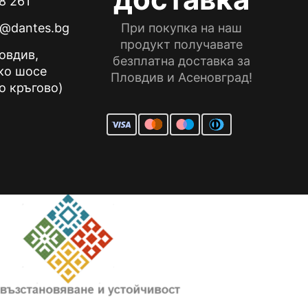
8 261
e@dantes.bg
При покупка на наш
продукт получавате
ловдив,
безплатна доставка за
ко шосе
Пловдив и Асеновград!
о кръгово)