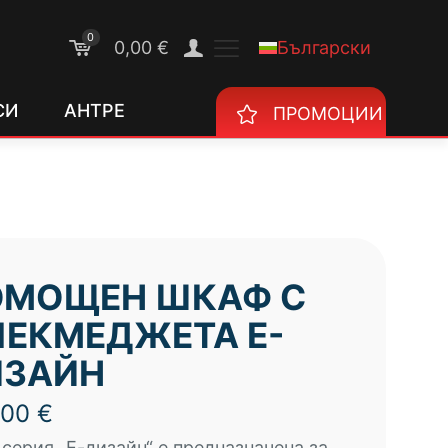
0
Български
0,00 €
СИ
АНТРЕ
ПРОМОЦИИ
ОМОЩЕН ШКАФ С
ЧЕКМЕДЖЕТА Е-
ИЗАЙН
,00
€
серия „Е-дизайн“ e предназначена за