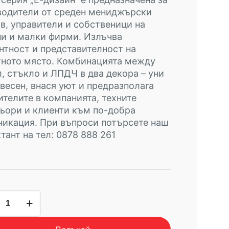
водители от среден мениджърски
в, управители и собственици на
и и малки фирми. Излъчва
нтност и представителност на
тното място. Комбинацията между
, стъкло и ЛПДЧ в два декора – уни
весен, внася уют и предразполага
телите в компанията, техните
ьори и клиенти към по-добра
икация. При въпроси потърсете наш
тант на тел: 0878 888 261
чество
щен