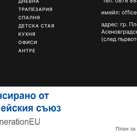
тел: 0878 88
ДНЕВНА
ТРАПЕЗАРИЯ
имейл:
offic
СПАЛНЯ
адрес: гр. П
ДЕТСКА СТАЯ
Асеновградс
КУХНЯ
(след първот
ОФИСИ
АНТРЕ