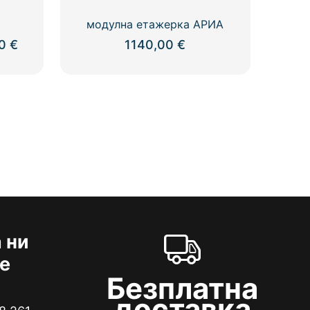
модулна етажерка АРИА
Price
00
€
1140,00
€
range:
1920,00 €
through
3940,00 €
 ни
е
Безплатна
доставка