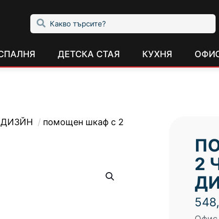
СПАЛНЯ
ДЕТСКА СТАЯ
КУХНЯ
ОФИ
Е-ДИЗЙН
/
помощен шкаф с 2
П
2 
Д
548
Офис 