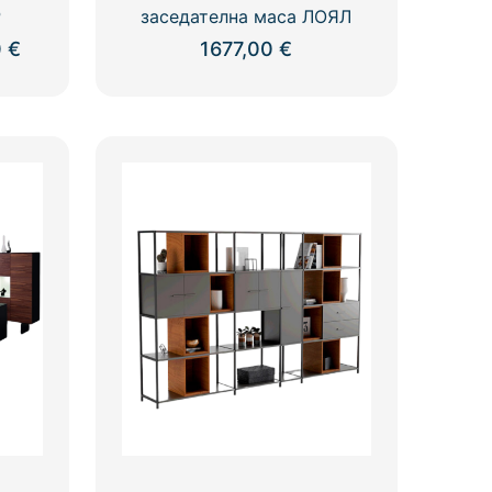
Р
заседателна маса ЛОЯЛ
Price
0
€
1677,00
€
range:
714,00 €
through
2099,00 €