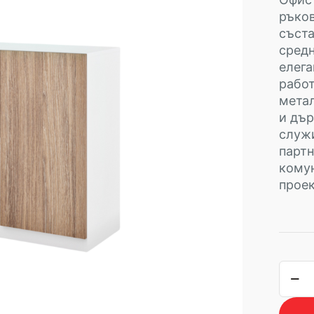
ръко
съста
средн
елега
рабо
метал
и дър
служи
партн
комун
проек
коли
за
помо