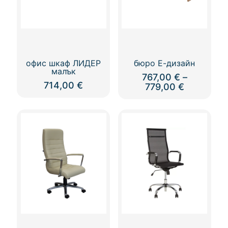
офис шкаф ЛИДЕР
бюро Е-дизайн
малък
767,00
€
–
714,00
€
Price
779,00
€
range:
This
767,00 €
product
through
has
779,00 €
multiple
variants.
The
options
may
be
chosen
on
the
product
page