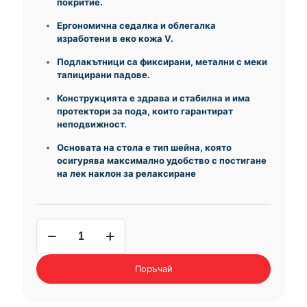
покритие.
Ергономична седалка и облегалка
изработени в еко кожа V.
Подлакътници са фиксирани, метални с меки
тапицирани падове.
Конструкцията е здрава и стабилна и има
протектори за пода, които гарантират
неподвижност.
Основата на стола е тип шейна, която
осигурява максимално удобство с постигане
на лек наклон за релаксиране
количество
за
посетителски
стол
Поръчай
Nadir
Steel
CF/LB