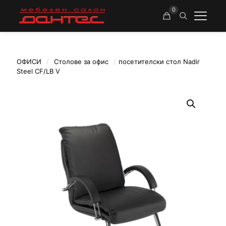
0
ОФИСИ
/
Столове за офис
/
посетителски стол Nadir
Steel CF/LB V