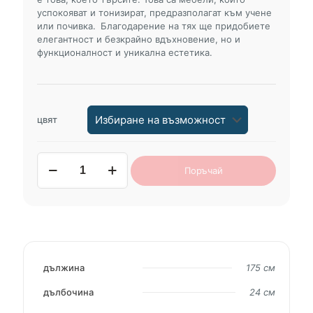
успокояват и тонизират, предразполагат към учене
или почивка.
Благодарение на тях ще придобиете
елегантност и безкрайно вдъхновение, но и
функционалност и уникална естетика.
цвят
количество
Поръчай
за
рафт
HESEN
дължина
175 см
дълбочина
24 см