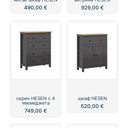
490,00
€
929,00
€
This
This
product
product
has
has
multiple
multiple
variants.
variants.
The
The
options
options
may
may
be
be
chosen
chosen
on
on
the
the
product
product
page
page
скрин HESEN с 4
шкаф HESEN
чекмеджета
520,00
€
749,00
€
This
This
product
product
has