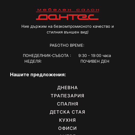
may
be
be
chosen
chosen
on
on
the
the
Ние държим на безкомпромисното качество и
product
product
стилния външен вид!
page
page
РАБОТНО ВРЕМЕ:
ПОНЕДЕЛНИК-СЪБОТА : 9:30 - 19:00 часа
НЕДЕЛЯ: ПОЧИВЕН ДЕН
Нашите предложения:
ДНЕВНА
ТРАПЕЗАРИЯ
СПАЛНЯ
ДЕТСКА СТАЯ
КУХНЯ
ОФИСИ