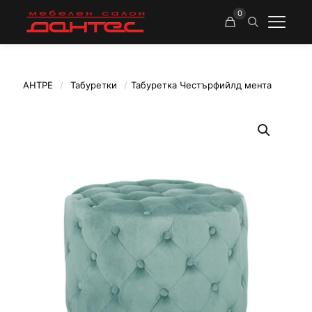
0
АНТРЕ
/
Табуретки
/
Табуретка Честърфийлд мента