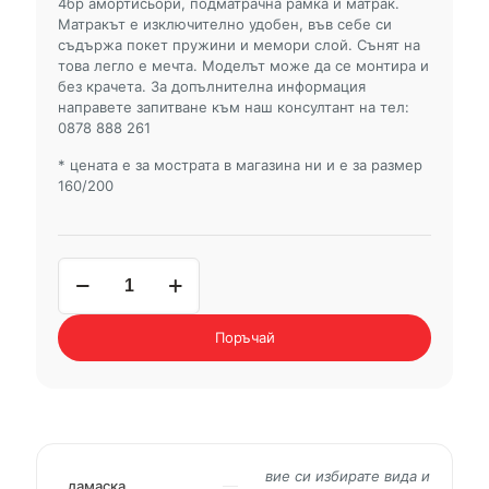
4бр амортисьори, подматрачна рамка и матрак.
Матракът е изключително удобен, във себе си
съдържа покет пружини и мемори слой. Сънят на
това легло е мечта. Моделът може да се монтира и
без крачета. За допълнителна информация
направете запитване към наш консултант на тел:
0878 888 261
* цената е за мострата в магазина ни и е за размер
160/200
количество
за
тапицирано
легло
Поръчай
+
матрак
VIP
вие си избирате вида и
дамаска