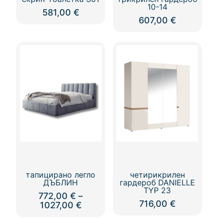
10-14
581,00
€
607,00
€
тапицирано легло
четирикрилен
ДЪБЛИН
гардероб DANIELLE
TYP 23
772,00
€
–
716,00
€
Price
1027,00
€
range:
This