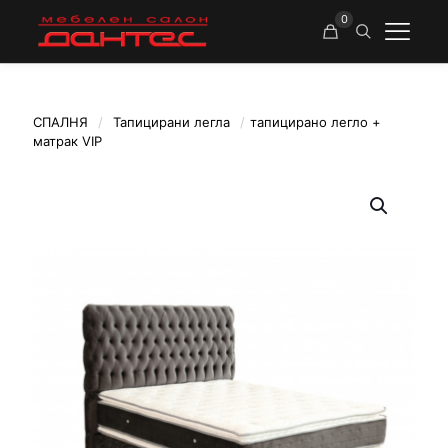
0
СПАЛНЯ
/
Тапицирани легла
/
тапицирано легло +
матрак VIP