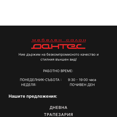
772,00 €
product
through
has
1027,00 €
multiple
variants.
The
options
may
be
chosen
on
the
Ние държим на безкомпромисното качество и
product
стилния външен вид!
page
РАБОТНО ВРЕМЕ:
ПОНЕДЕЛНИК-СЪБОТА : 9:30 - 19:00 часа
НЕДЕЛЯ: ПОЧИВЕН ДЕН
Нашите предложения:
ДНЕВНА
ТРАПЕЗАРИЯ