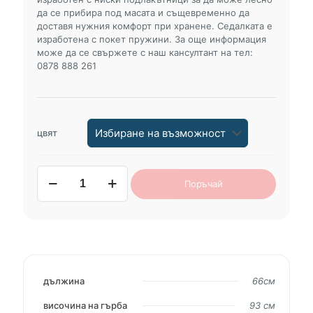
да се прибира под масата и същевременно да
доставя нужния комфорт при хранене. Седалката е
изработена с покет пружини. За още информация
може да се свържете с наш кансултант на тел:
0878 888 261
цвят
количество
Поръчай
за
трапезен
стол
К-596
дължина
66см
височина на гърба
93 см