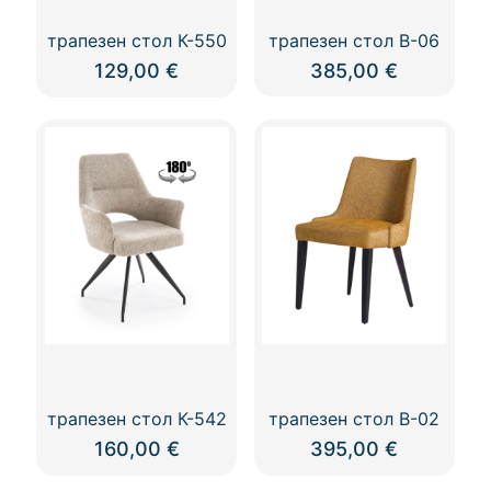
трапезен стол К-550
трапезен стол В-06
129,00
€
385,00
€
This
product
has
multiple
variants.
The
options
may
be
chosen
on
the
product
page
трапезен стол К-542
трапезен стол В-02
160,00
€
395,00
€
This