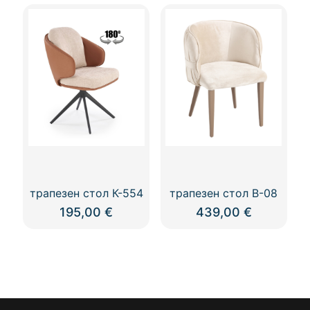
product
has
multiple
variants.
The
options
may
be
chosen
on
the
product
page
трапезен стол К-554
трапезен стол В-08
195,00
€
439,00
€
This
product
has
multiple
variants.
The
options