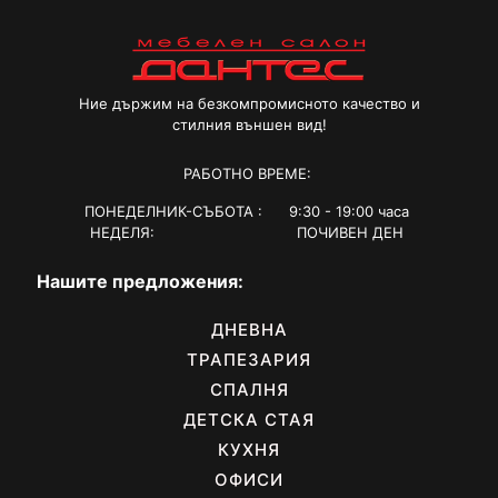
may
be
chosen
on
the
Ние държим на безкомпромисното качество и
product
стилния външен вид!
page
РАБОТНО ВРЕМЕ:
ПОНЕДЕЛНИК-СЪБОТА : 9:30 - 19:00 часа
НЕДЕЛЯ: ПОЧИВЕН ДЕН
Нашите предложения:
ДНЕВНА
ТРАПЕЗАРИЯ
СПАЛНЯ
ДЕТСКА СТАЯ
КУХНЯ
ОФИСИ