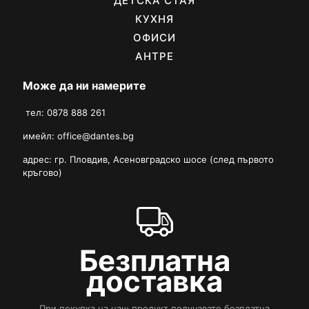
ДЕТСКА СТАЯ
КУХНЯ
ОФИСИ
АНТРЕ
Може да ни намерите
тел: 0878 888 261
имейл:
office@dantes.bg
адрес: гр. Пловдив, Асеновградско шосе (след първото
кръгово)
Безплатна
доставка
При покупка на наш продукт получавате безплатна