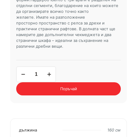
отделни сегменти, благодарение на които можете
да организирате всичко точно както
желаете. Имате на разположение
просторно пространство с релса за дрехи и
практични странични рафтове. В долната част ще
намерите две допълнителни чекмеджета и два
странични шкафа – идеални за съхранение на
различни дребни вещи.
количество
за
трикрил
гардероб
Поръчай
INDENTO
дължина
160 см