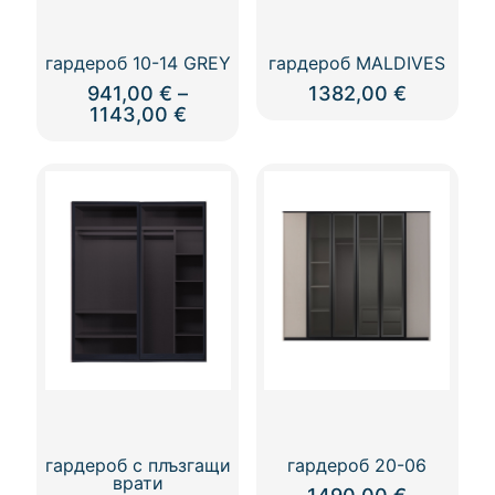
гардероб 10-14 GREY
гардероб MALDIVES
941,00
€
–
1382,00
€
Price
1143,00
€
range:
This
941,00 €
product
through
has
1143,00 €
multiple
variants.
The
options
may
be
chosen
on
the
product
page
гардероб с плъзгащи
гардероб 20-06
врати