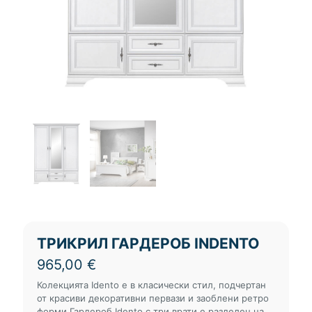
ТРИКРИЛ ГАРДЕРОБ INDENTO
965,00
€
Колекцията Idento е в класически стил, подчертан
от красиви декоративни первази и заоблени ретро
форми.Гардероб Idento с три врати е разделен на