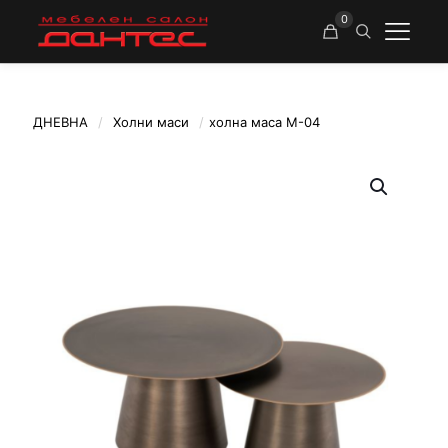
0
ДНЕВНА
/
Холни маси
/
холна маса М-04