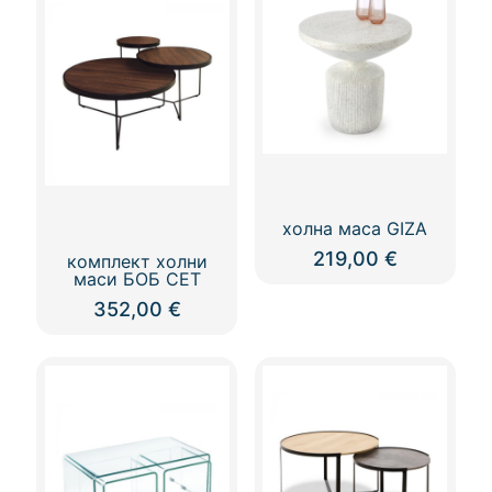
multiple
variants.
The
options
may
be
chosen
on
the
product
page
холна маса GIZA
219,00
€
комплект холни
маси БОБ СЕТ
352,00
€