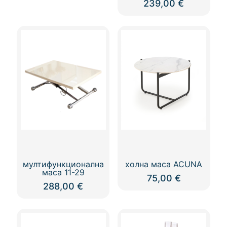
239,00
€
мултифункционална
холна маса ACUNA
маса 11-29
75,00
€
288,00
€
This
product
has