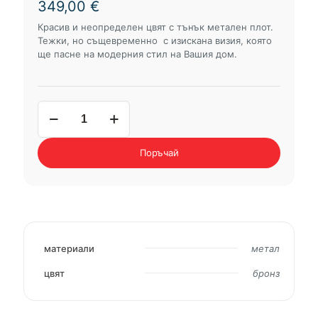
349,00
€
Красив и неопределен цвят с тънък метален плот.
Тежки, но същевременно с изискана визия, която
ще пасне на модерния стил на Вашия дом.
количество
за
холна
маса
Поръчай
М-04
материали
метал
цвят
бронз