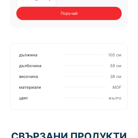
холна
маса
Поръчай
FUTURA
дължина
105 см
дълбочина
58 см
височина
38 см
материали
MDF
цвят
жълто
СВЪРЗАНИ ПРОДУКТИ