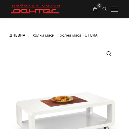
0
ДНЕВНА
/
Холни маси
/
холна маса FUTURA