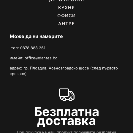
КУХНЯ
ОФИСИ
АНТРЕ
Може да ни намерите
тел: 0878 888 261
имейл:
office@dantes.bg
адрес: гр. Пловдив, Асеновградско шосе (след първото
кръгово)
Безплатна
доставка
При покупка на наш продукт получавате безплатна