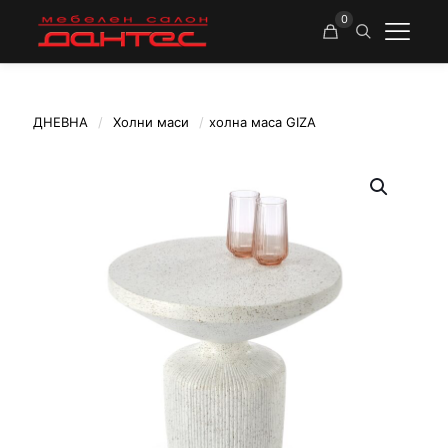
0
ДНЕВНА
/
Холни маси
/
холна маса GIZA