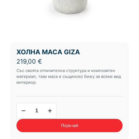
ХОЛНА МАСА GIZA
219,00
€
Със своята отличителна структура и композитен
материал, тази маса е същинско бижу за всеки вид
интериор.
количество
за
холна
маса
Поръчай
GIZA