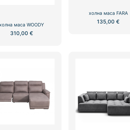
холна маса FARA
135,00
€
холна маса WOODY
310,00
€