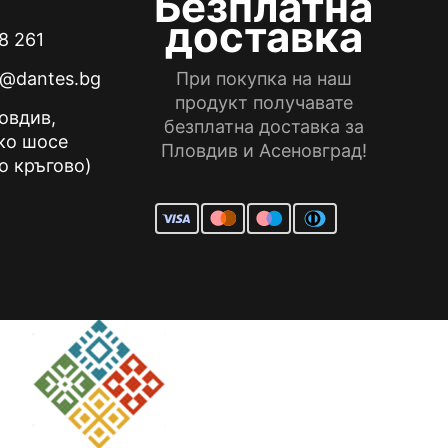
Безплатна
доставка
8 261
e@dantes.bg
При покупка на наш
продукт получавате
ловдив,
безплатна доставка за
ко шосе
Пловдив и Асеновград!
о кръгово)