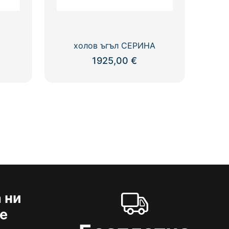
холов ъгъл СЕРИНА
1925,00
€
 ни
е