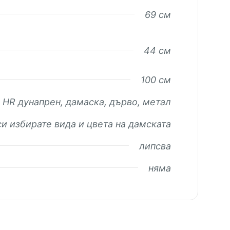
69 см
44 см
100 см
HR дунапрен, дамаска, дърво, метал
си избирате вида и цвета на дамската
липсва
няма