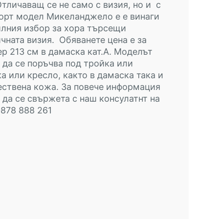
Отличаващ се не само с визия, но и с
орт модел Микеланджело е е винаги
лния избор за хора търсещи
чната визия. Обяванете цена е за
р 213 см в дамаска кат.А. Моделът
да се поръчва под тройка или
а или кресло, както в дамаска така и
ествена кожа. За повече информация
да се свържета с наш консулатнт на
0878 888 261