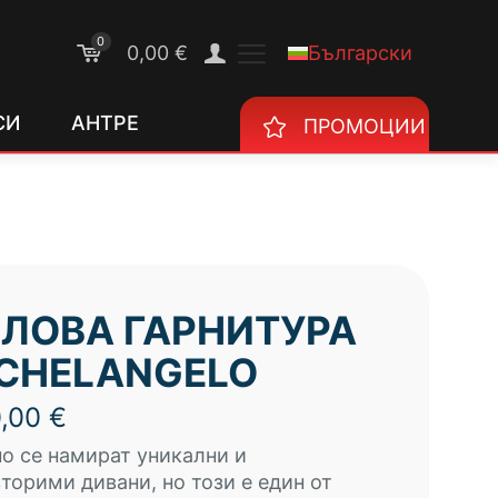
0
Български
0,00 €
СИ
АНТРЕ
ПРОМОЦИИ
ЛОВА ГАРНИТУРА
CHELANGELO
0,00
€
о се намират уникални и
торими дивани, но този е един от