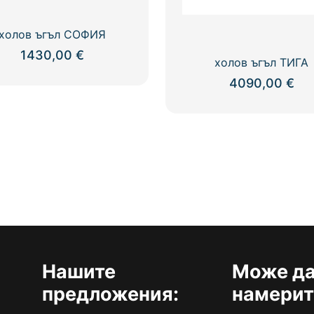
холов ъгъл СОФИЯ
1430,00
€
холов ъгъл ТИГА
4090,00
€
Нашите
Може да
предложения:
намерит