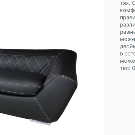
тях. 
комф
прави
разли
разме
може 
двойк
в ест
може 
тел: 