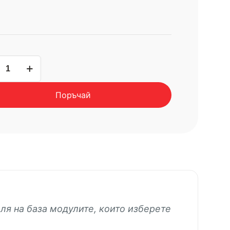
чество
ва
Поръчай
тура
ELANGELO
ля на база модулите, които изберете