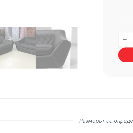
коли
за
холо
гарни
MICH
Размерът се опреде