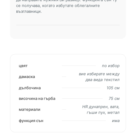
се получава, когато избутате облегалните
възглавници.
цвят
по избор
вие избирате между
дамаска
два вида текстил
дълбочина
105 см
височина на гърба
75 см
HR дунапрен, вата,
материали
гъши пух, метал
функция сън
има