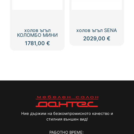
холов ъгъл
холов ъгъл SENA
КОЛОМБО МИНИ
2029,00
€
1781,00
€
Ние държим на безкомпромисното качество и
стилния външен вид!
РАБОТНО ВРЕМЕ: