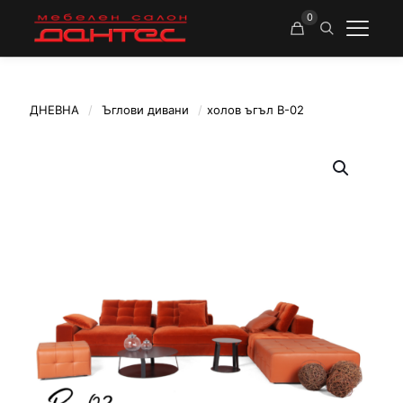
0
ДНЕВНА
/
Ъглови дивани
/
холов ъгъл В-02