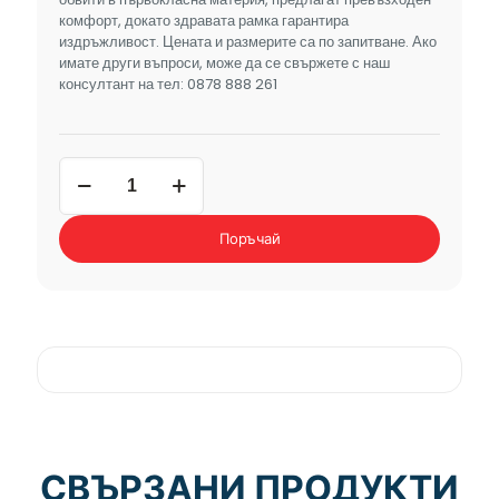
комфорт, докато здравата рамка гарантира
издръжливост. Цената и размерите са по запитване. Ако
имате други въпроси, може да се свържете с наш
консултант на тел: 0878 888 261
количество
за
холов
ъгъл
Поръчай
В-02
СВЪРЗАНИ ПРОДУКТИ