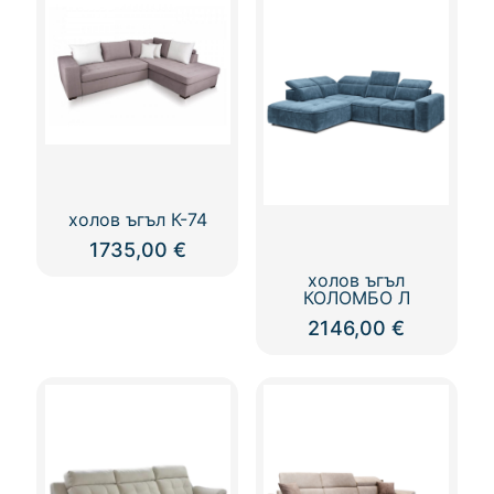
холов ъгъл К-74
1735,00
€
холов ъгъл
КОЛОМБО Л
2146,00
€