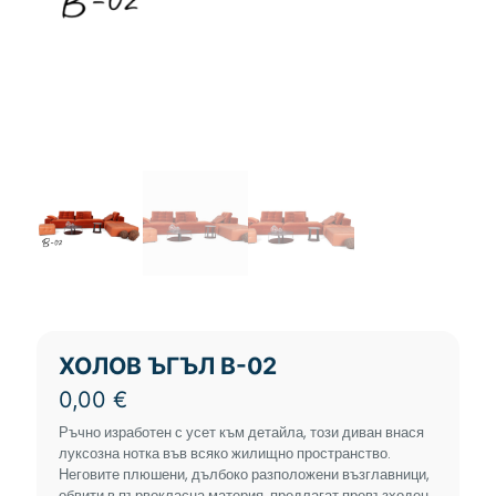
ХОЛОВ ЪГЪЛ В-02
0,00
€
Ръчно изработен с усет към детайла, този диван внася
луксозна нотка във всяко жилищно пространство.
Неговите плюшени, дълбоко разположени възглавници,
обвити в първокласна материя, предлагат превъзходен