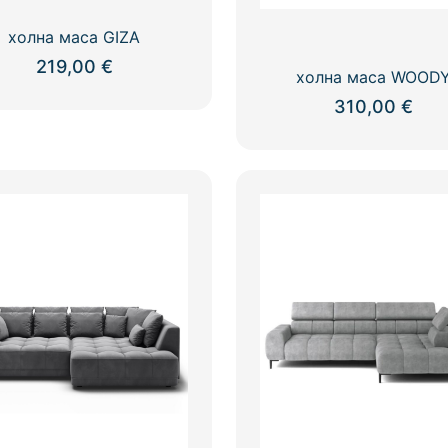
холна маса GIZA
219,00
€
холна маса WOOD
310,00
€