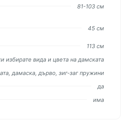
81-103 см
45 см
113 см
си избирате вида и цвета на дамската
ата, дамаска, дърво, зиг-заг пружини
да
има