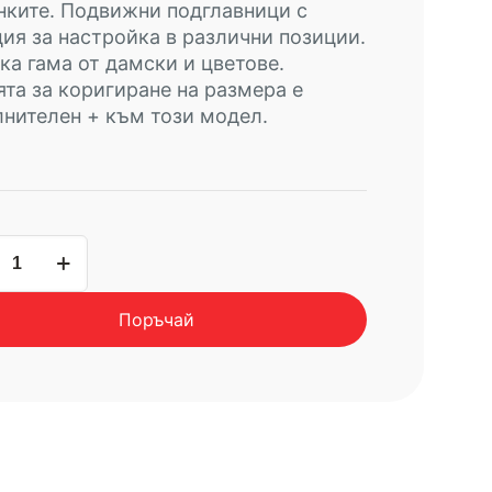
ките. Подвижни подглавници с
ия за настройка в различни позиции.
а гама от дамски и цветове.
та за коригиране на размера е
нителен + към този модел.
чество
в
Поръчай
ОМБО