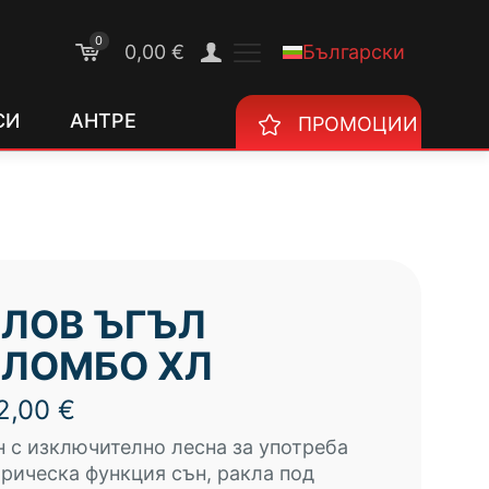
0
Български
0,00 €
СИ
АНТРЕ
ПРОМОЦИИ
ЛОВ ЪГЪЛ
ЛОМБО ХЛ
2,00
€
 с изключително лесна за употреба
рическа функция сън, ракла под