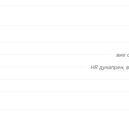
вие 
HR дунапрен, в