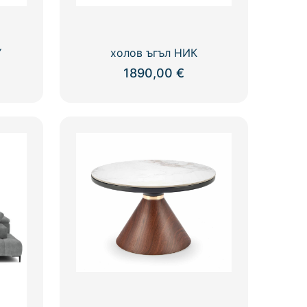
Y
холов ъгъл НИК
1890,00
€