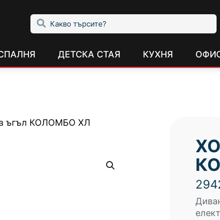
СПАЛНЯ
ДЕТСКА СТАЯ
КУХНЯ
ОФИ
в ъгъл КОЛОМБО ХЛ
ХО
КО
294
Диван
елект