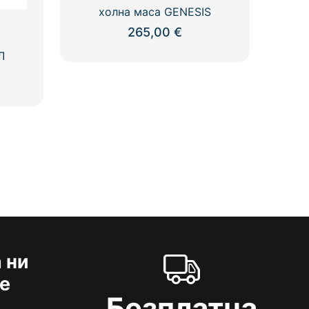
холна маса GENESIS
265,00
€
Л
 ни
е
Безплатна