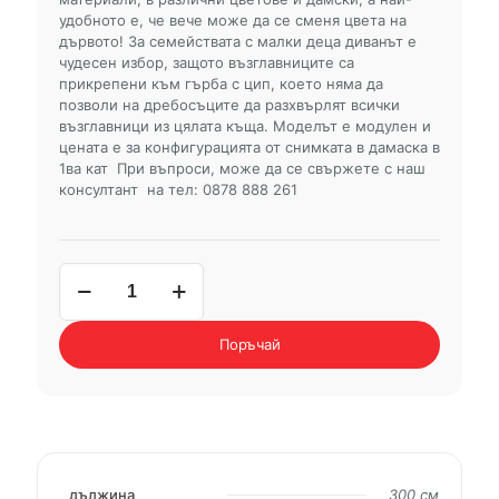
удобното е, че вече може да се сменя цвета на
дървото! За семействата с малки деца диванът е
чудесен избор, защото възглавниците са
прикрепени към гърба с цип, което няма да
позволи на дребосъците да разхвърлят всички
възглавници из цялата къща. Моделът е модулен и
цената е за конфигурацията от снимката в дамаска в
1ва кат При въпроси, може да се свържете с наш
консултант на тел: 0878 888 261
количество
за
холов
ъгъл
Поръчай
НИК
дължина
300 см