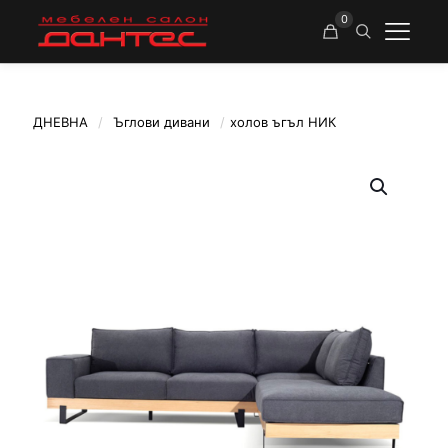
0
ДНЕВНА
/
Ъглови дивани
/
холов ъгъл НИК