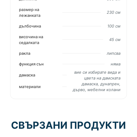
размер на
230 см
лежанката
дълбочина
100 см
височина на
45 см
седалката
ракла
липсва
функция сън
няма
вие си избирате вида и
дамаска
цвета на дамската
дамаска, дунапрен,
материали
дърво, мебелни колани
СВЪРЗАНИ ПРОДУКТИ