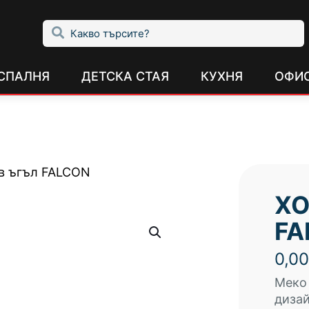
СПАЛНЯ
ДЕТСКА СТАЯ
КУХНЯ
ОФИ
в ъгъл FALCON
ХО
FA
0,0
Меко 
дизай