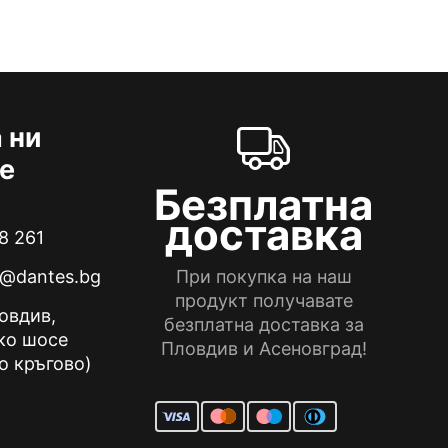
 ни
е
Безплатна
доставка
8 261
e@dantes.bg
При покупка на наш
продукт получавате
ловдив,
безплатна доставка за
ко шосе
Пловдив и Асеновград!
о кръгово)