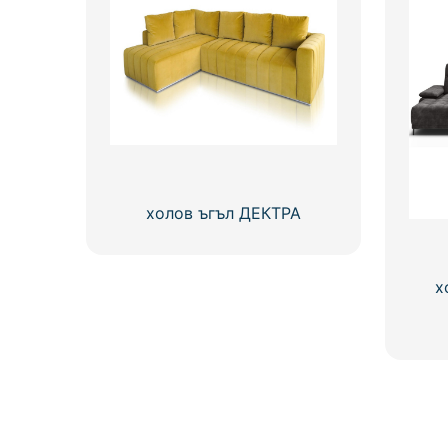
холов ъгъл ДЕКТРА
х