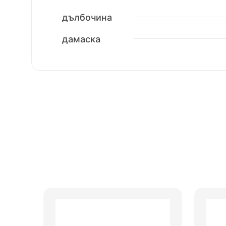
дълбочина
дамаска