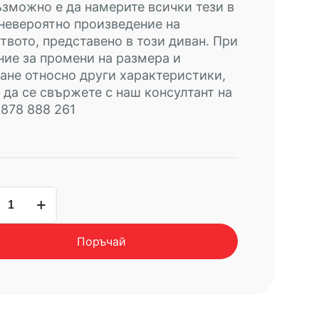
ъзможно е да намерите всички тези в
невероятно произведение на
твото, представено в този диван. При
ие за промени на размера и
ане относно други характеристики,
да се свържете с наш консултант на
0878 888 261
чество
в
Поръчай
ON