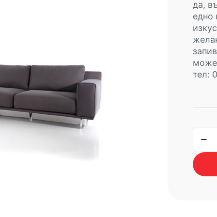
да, в
едно 
изкус
желан
запив
може 
тел: 
коли
за
холо
ъгъл
FALC