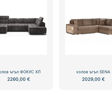
олов ъгъл ФОКУС ХЛ
холов ъгъл SENA
2260,00
€
2029,00
€