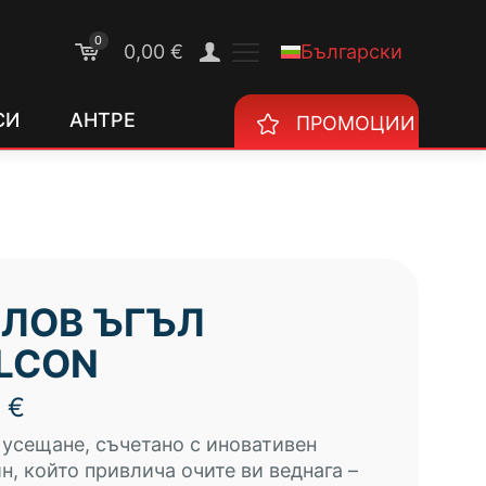
0
Български
0,00 €
СИ
АНТРЕ
ПРОМОЦИИ
ЛОВ ЪГЪЛ
LCON
0
€
усещане, съчетано с иновативен
н, който привлича очите ви веднага –